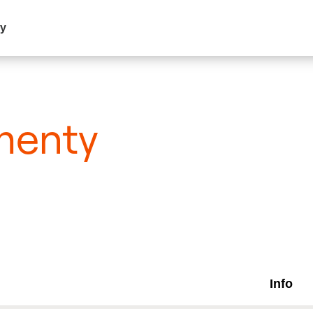
my
menty
Info