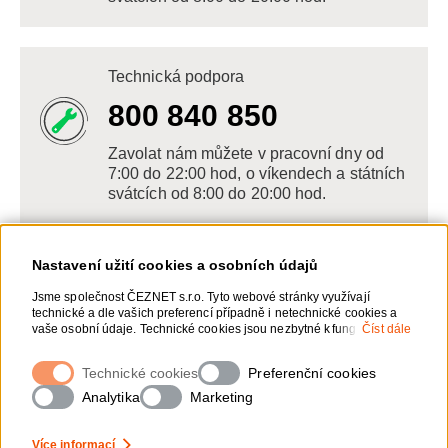
Technická podpora
800 840 850
Zavolat nám můžete v pracovní dny od
7:00 do 22:00 hod, o víkendech a státních
svátcích od 8:00 do 20:00 hod.
Nastavení užití cookies a osobních údajů
Napište nám
Jsme společnost ČEZNET s.r.o. Tyto webové stránky využívají
technické a dle vašich preferencí případně i netechnické cookies a
POSLAT VZKAZ
vaše osobní údaje. Technické cookies jsou nezbytné k fungování
Číst dále
webové stránky. Netechnické cookies slouží zejména k přizpůsobení
webové stránky vašim preferencím, k personalizaci reklam a
Technické cookies
Zanechte nám vzkaz online, my se vám
Preferenční cookies
analytice. Pro sběr a zpracování netechnických cookies a vašich
ozveme zpět
osobních údajů, nám můžete udělit souhlas. Bližší informace o vašich
Analytika
Marketing
právech, zpracování osobních údajů, včetně možnosti odvolání
udělených souhlasů, naleznete „
zde
“.
Více informací