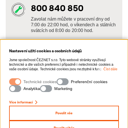
800 840 850
Zavolat nám můžete v pracovní dny od
7:00 do 22:00 hod, o víkendech a státních
svátcích od 8:00 do 20:00 hod.
Nastavení užití cookies a osobních údajů
Napište nám
Jsme společnost ČEZNET s.r.o. Tyto webové stránky využívají
technické a dle vašich preferencí případně i netechnické cookies a
POSLAT VZKAZ
vaše osobní údaje. Technické cookies jsou nezbytné k fungování
Číst dále
webové stránky. Netechnické cookies slouží zejména k přizpůsobení
webové stránky vašim preferencím, k personalizaci reklam a
Technické cookies
Zanechte nám vzkaz online, my se vám
Preferenční cookies
analytice. Pro sběr a zpracování netechnických cookies a vašich
ozveme zpět
osobních údajů, nám můžete udělit souhlas. Bližší informace o vašich
Analytika
Marketing
právech, zpracování osobních údajů, včetně možnosti odvolání
udělených souhlasů, naleznete „
zde
“.
Více informací
Povolit vše
Nastavení Cookies
Ochrana osobních údajů
Povolit výběr