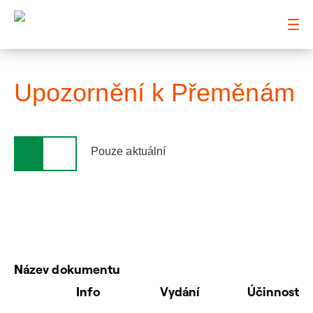
: Upozornění k Přeměnám
Upozornění k Přeměnám
Pouze aktuální
Název dokumentu
Info
Vydání
Účinnost