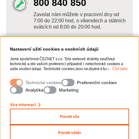
800 840 850
Zavolat nám můžete v pracovní dny od
7:00 do 22:00 hod, o víkendech a státních
svátcích od 8:00 do 20:00 hod.
Nastavení užití cookies a osobních údajů
Napište nám
Jsme společnost ČEZNET s.r.o. Tyto webové stránky využívají
technické a dle vašich preferencí případně i netechnické cookies a
POSLAT VZKAZ
vaše osobní údaje. Technické cookies jsou nezbytné k fungování
Číst dále
webové stránky. Netechnické cookies slouží zejména k přizpůsobení
webové stránky vašim preferencím, k personalizaci reklam a
Technické cookies
Zanechte nám vzkaz online, my se vám
Preferenční cookies
analytice. Pro sběr a zpracování netechnických cookies a vašich
ozveme zpět
osobních údajů, nám můžete udělit souhlas. Bližší informace o vašich
Analytika
Marketing
právech, zpracování osobních údajů, včetně možnosti odvolání
udělených souhlasů, naleznete „
zde
“.
Více informací
Povolit vše
Nastavení Cookies
Ochrana osobních údajů
Povolit výběr