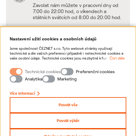
Zavolat nám můžete v pracovní dny od
7:00 do 22:00 hod, o víkendech a
státních svátcích od 8:00 do 20:00 hod.
Nastavení užití cookies a osobních údajů
Napište nám
Jsme společnost ČEZNET s.r.o. Tyto webové stránky využívají
technické a dle vašich preferencí případně i netechnické cookies a
POSLAT VZKAZ
vaše osobní údaje. Technické cookies jsou nezbytné k fungování
Číst dále
webové stránky. Netechnické cookies slouží zejména k přizpůsobení
webové stránky vašim preferencím, k personalizaci reklam a
Technické cookies
Zanechte nám vzkaz online, my se vám
Preferenční cookies
analytice. Pro sběr a zpracování netechnických cookies a vašich
ozveme zpět
osobních údajů, nám můžete udělit souhlas. Bližší informace o
Analytika
Marketing
vašich právech, zpracování osobních údajů, včetně možnosti
odvolání udělených souhlasů, naleznete „
zde
“.
Více informací
Povolit vše
Nastavení Cookies
Ochrana osobních údajů
Povolit výběr
Copyright 2026 ČEZNET s.r.o. - Všechna práva