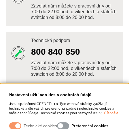
Zavolat nám můžete v pracovní dny od
7:00 do 22:00 hod, o víkendech a státních
svátcích od 8:00 do 20:00 hod.
Technická podpora
800 840 850
Zavolat nám můžete v pracovní dny od
7:00 do 22:00 hod, o víkendech a státních
svátcích od 8:00 do 20:00 hod.
Nastavení užití cookies a osobních údajů
Napište nám
Jsme společnost ČEZNET s.r.o. Tyto webové stránky využívají
technické a dle vašich preferencí případně i netechnické cookies a
POSLAT VZKAZ
vaše osobní údaje. Technické cookies jsou nezbytné k fungování
Číst dále
webové stránky. Netechnické cookies slouží zejména k přizpůsobení
webové stránky vašim preferencím, k personalizaci reklam a
Technické cookies
Zanechte nám vzkaz online, my se vám
Preferenční cookies
analytice. Pro sběr a zpracování netechnických cookies a vašich