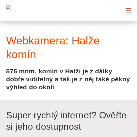
: Webkamera: Halže komín
Webkamera: Halže
komín
575 mnm, komín v Halži je z dálky
dobře viditelný a tak je z něj také pěkný
výhled do okolí
Super rychlý internet? Ověřte
si jeho dostupnost