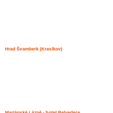
Hrad Švamberk (Krasíkov)
Mariánské Lázně - hotel Belvedere