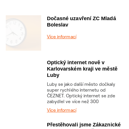
Dočasné uzavření ZC Mladá
Boleslav
Více informací
Optický internet nově v
Karlovarském kraji ve městě
Luby
Luby se jako další město dočkaly
super rychlého internetu od
ČEZNET. Optický internet se zde
zabydlel ve více než 300
domácnostech. Rychlost a stabilita
Více informací
přípojek optiky až do bytu odpovídá,
jak je u ČEZNETU samozřejmostí,
těm nejvyšším standardům, které si
Přestěhovali jsme Zákaznické