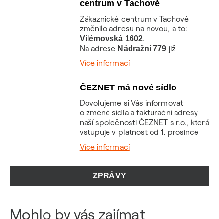
dnes můžete dopřát. K tomu všemu
centrum v Tachově
zde nabídneme naší televizi
Zákaznické centrum v Tachově
ČEZNET TV s až 190 televizními
změnilo adresu na novou, a to:
programy nebo také již od 199 Kč.
.
Vilémovská 1602
Dostupnost služby ověříte na
Na adrese
již
Nádražní 779
www.ceznet.cz.
ČEZNET nenaleznete. Pokud
Více informací
potřebujete provést hotovostní
platbu, doporučujeme využít Sazka
ČEZNET má nové sídlo
terminály, které jsou k dispozici na
mnoha místech v Tachově.
Dovolujeme si Vás informovat
Ostatní pobočky ČEZNET zůstávají
o změně sídla a fakturační adresy
beze změny.
naší společnosti ČEZNET s.r.o., která
vstupuje v platnost od 1. prosince
2024.
Více informací
Nová fakturační adresa je:
ČEZNET s.r.o.
Duhová 1531/3
ZPRÁVY
140 00 Praha 4
Číslo datové schránky: wbg599r
S ohledem na výše uvedené
Mohlo by vás zajímat
skutečnosti Vás chceme požádat,