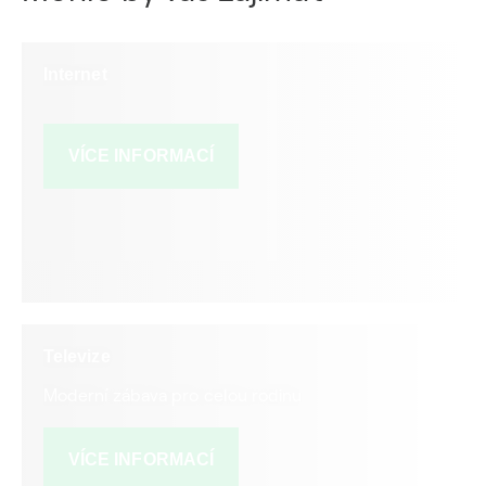
abyste si aktualizovali fakturační
adresu ve svých systémech
a nadále ji uváděli na veškerých
vystavených fakturách.
Internet
Zároveň připomínáme, že faktury je
možné zasílat výhradně elektronicky
na e-mailovou adresu:
fakturace@ceznet.cz
VÍCE INFORMACÍ
Děkujeme Vám za spolupráci
a v případě dotazů se na nás
neváhejte obrátit.
Kontaktovat nás můžete telefonicky
na 800 840 850 nebo emailem
info@ceznet.cz.
Televize
Moderní zábava pro celou rodinu
VÍCE INFORMACÍ