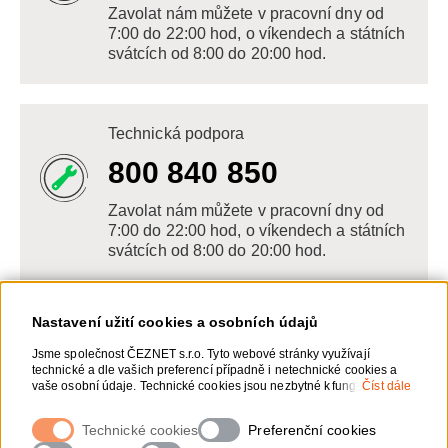
Zavolat nám můžete v pracovní dny od
7:00 do 22:00 hod, o víkendech a státních
svátcích od 8:00 do 20:00 hod.
Technická podpora
800 840 850
Zavolat nám můžete v pracovní dny od
7:00 do 22:00 hod, o víkendech a státních
svátcích od 8:00 do 20:00 hod.
Nastavení užití cookies a osobních údajů
Napište nám
Jsme společnost ČEZNET s.r.o. Tyto webové stránky využívají
technické a dle vašich preferencí případně i netechnické cookies a
POSLAT VZKAZ
vaše osobní údaje. Technické cookies jsou nezbytné k fungování
Číst dále
webové stránky. Netechnické cookies slouží zejména k přizpůsobení
webové stránky vašim preferencím, k personalizaci reklam a
Technické cookies
Zanechte nám vzkaz online, my se vám
Preferenční cookies
analytice. Pro sběr a zpracování netechnických cookies a vašich