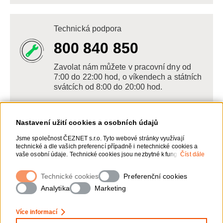
Technická podpora
800 840 850
Zavolat nám můžete v pracovní dny od
7:00 do 22:00 hod, o víkendech a státních
svátcích od 8:00 do 20:00 hod.
Nastavení užití cookies a osobních údajů
Napište nám
Jsme společnost ČEZNET s.r.o. Tyto webové stránky využívají
technické a dle vašich preferencí případně i netechnické cookies a
POSLAT VZKAZ
vaše osobní údaje. Technické cookies jsou nezbytné k fungování
Číst dále
webové stránky. Netechnické cookies slouží zejména k přizpůsobení
webové stránky vašim preferencím, k personalizaci reklam a
Technické cookies
Zanechte nám vzkaz online, my se vám
Preferenční cookies
analytice. Pro sběr a zpracování netechnických cookies a vašich
ozveme zpět
osobních údajů, nám můžete udělit souhlas. Bližší informace o vašich
Analytika
Marketing
právech, zpracování osobních údajů, včetně možnosti odvolání
udělených souhlasů, naleznete „
zde
“.
Více informací