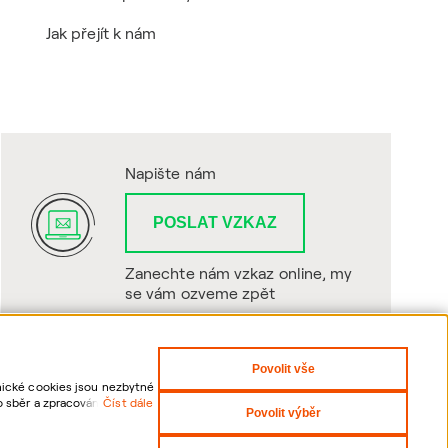
Jak přejít k nám
Napište nám
POSLAT VZKAZ
Zanechte nám vzkaz online, my
se vám ozveme zpět
Povolit vše
hnické cookies jsou nezbytné
o sběr a zpracování
Číst dále
Povolit výběr
sti odvolání udělených