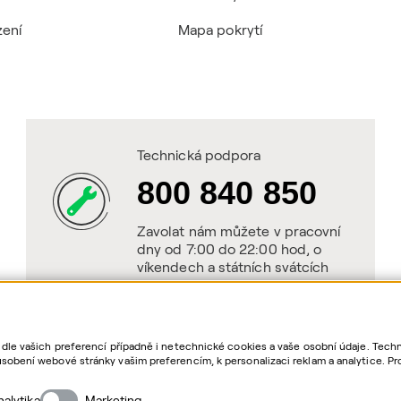
zení
Mapa pokrytí
Technická podpora
800 840 850
Zavolat nám můžete v pracovní
dny od 7:00 do 22:00 hod, o
víkendech a státních svátcích
od 8:00 do 20:00 hod.
 dle vašich preferencí případně i netechnické cookies a vaše osobní údaje. Tec
sobení webové stránky vašim preferencím, k personalizaci reklam a analytice. Pr
as. Bližší informace o vašich právech, zpracování osobních údajů, včetně možno
nalytika
Marketing