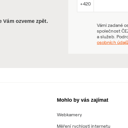
+420
se Vám ozveme zpět.
Vámi zadané os
společnost ČEZ
a služeb. Podr
osobních údaj
Mohlo by vás zajímat
Webkamery
Měření rychlosti internetu