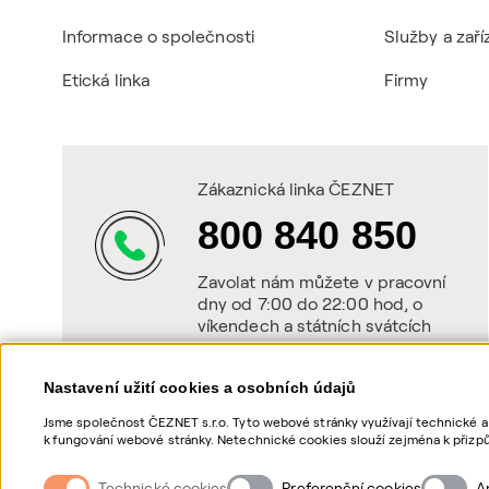
Informace o společnosti
Služby a zaří
Etická linka
Firmy
Zákaznická linka ČEZNET
800 840 850
Zavolat nám můžete v pracovní
dny od 7:00 do 22:00 hod, o
víkendech a státních svátcích
od 8:00 do 20:00 hod.
Nastavení užití cookies a osobních údajů
Jsme společnost ČEZNET s.r.o. Tyto webové stránky využívají technické a
k fungování webové stránky. Netechnické cookies slouží zejména k přizpů
netechnických cookies a vašich osobních údajů, nám můžete udělit souhl
souhlasů, naleznete „
zde
“.
Technické cookies
Preferenční cookies
A