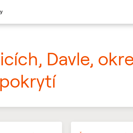
my
icích, Davle, okr
pokrytí