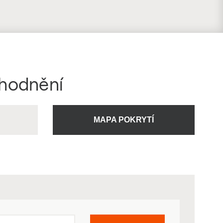
ýhodnění
U
MAPA POKRYTÍ