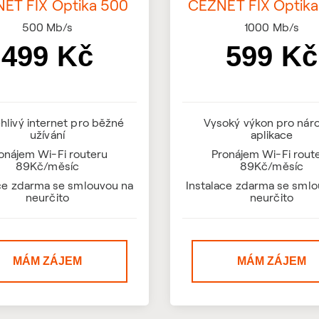
ET FIX Optika 500
ČEZNET FIX Optika
500
Mb/s
1000
Mb/s
499 Kč
599 Kč
hlivý internet pro běžné
Vysoký výkon pro nár
užívání
aplikace
onájem Wi-Fi routeru
Pronájem Wi-Fi rout
89Kč/měsíc
89Kč/měsíc
ace zdarma se smlouvou na
Instalace zdarma se smlo
neurčito
neurčito
MÁM ZÁJEM
MÁM ZÁJEM