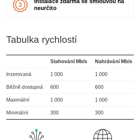
Instalace zdarma se smlouvou na
3
neurčito
Tabulka rychlostí
Stahování Mb/s
Nahrávání Mb/s
Inzerovaná
1 000
1 000
Běžně dostupná
600
600
Maximální
1 000
1 000
Minimální
300
300