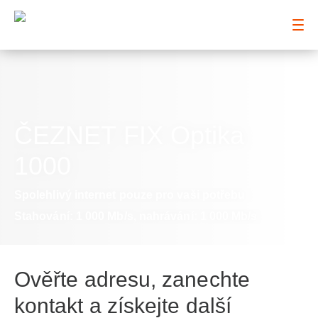
: Zůstaňte blízko těm, co máte rádi
ČEZNET FIX Optika
1000
Spolehlivý internet pouze pro vaši potřebu
Stahování:
1 000 Mb/s,
nahrávání:
1 000 Mb/s
Ověřte adresu, zanechte
kontakt a získejte další