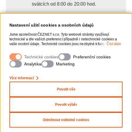
svátcích od 8:00 do 20:00 hod.
Nastavení užití cookies a osobních údajů
Napište nám
Jsme společnost ČEZNET s.r.o. Tyto webové stránky využívají
technické a dle vašich preferencí případně i netechnické cookies a
POSLAT VZKAZ
vaše osobní údaje. Technické cookies jsou nezbytné k fungování
Číst dále
webové stránky. Netechnické cookies slouží zejména k přizpůsobení
webové stránky vašim preferencím, k personalizaci reklam a
Technické cookies
Zanechte nám vzkaz online, my se vám
Preferenční cookies
analytice. Pro sběr a zpracování netechnických cookies a vašich
ozveme zpět
osobních údajů, nám můžete udělit souhlas. Bližší informace o vašich
Analytika
Marketing
právech, zpracování osobních údajů, včetně možnosti odvolání
udělených souhlasů, naleznete „
zde
“.
Více informací
Povolit vše
Nastavení Cookies
Ochrana osobních údajů
Povolit výběr
Copyright 2026 ČEZNET s.r.o. - Všechna práva
Odmítnout volitelné cookies
vyhrazena