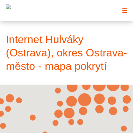
: Mapa pokrytí město
Internet Hulváky
(Ostrava), okres Ostrava-
město - mapa pokrytí