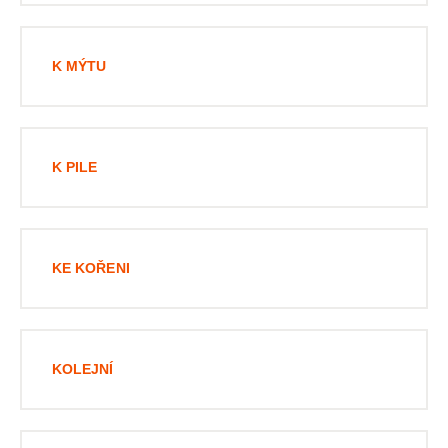
K MÝTU
K PILE
KE KOŘENI
KOLEJNÍ