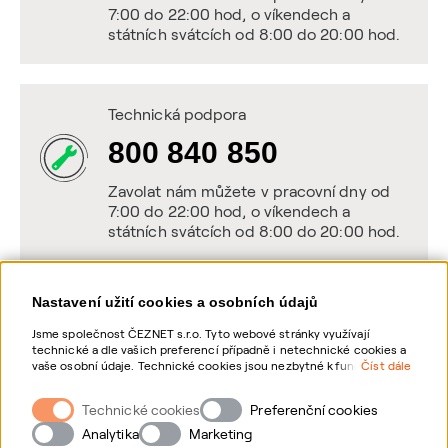
7:00 do 22:00 hod, o víkendech a
státních svátcích od 8:00 do 20:00 hod.
Technická podpora
800 840 850
Zavolat nám můžete v pracovní dny od
7:00 do 22:00 hod, o víkendech a
státních svátcích od 8:00 do 20:00 hod.
Nastavení užití cookies a osobních údajů
Napište nám
Jsme společnost ČEZNET s.r.o. Tyto webové stránky využívají
technické a dle vašich preferencí případně i netechnické cookies a
POSLAT VZKAZ
vaše osobní údaje. Technické cookies jsou nezbytné k fungování
Číst dále
webové stránky. Netechnické cookies slouží zejména k přizpůsobení
webové stránky vašim preferencím, k personalizaci reklam a
Technické cookies
Zanechte nám vzkaz online, my se vám
Preferenční cookies
analytice. Pro sběr a zpracování netechnických cookies a vašich
ozveme zpět
osobních údajů, nám můžete udělit souhlas. Bližší informace o
Analytika
Marketing
vašich právech, zpracování osobních údajů, včetně možnosti