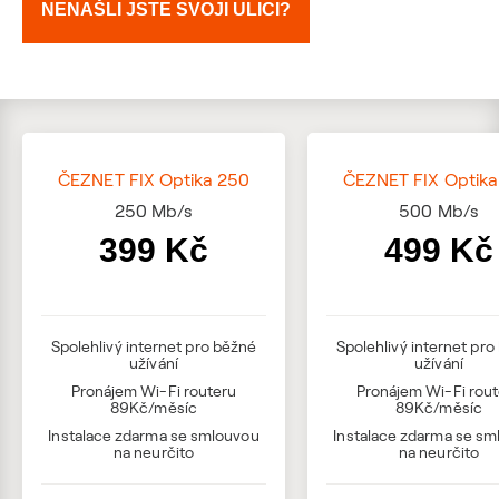
NENAŠLI JSTE SVOJI ULICI?
ČEZNET FIX Optika 250
ČEZNET FIX Optika
250
Mb/s
500
Mb/s
399 Kč
499 Kč
Spolehlivý internet pro běžné
Spolehlivý internet pr
užívání
užívání
Pronájem Wi-Fi routeru
Pronájem Wi-Fi rou
89Kč/měsíc
89Kč/měsíc
Instalace zdarma se smlouvou
Instalace zdarma se s
na neurčito
na neurčito