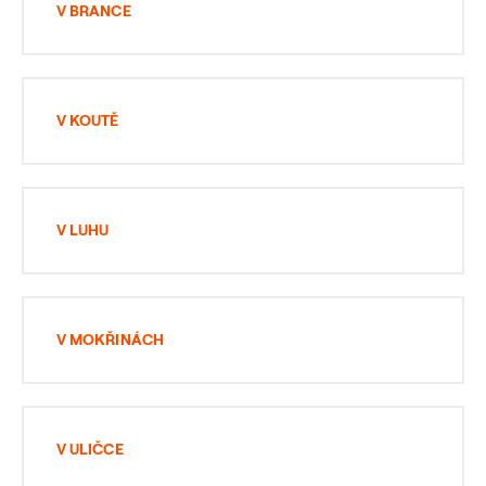
V BRANCE
V KOUTĚ
V LUHU
V MOKŘINÁCH
V ULIČCE