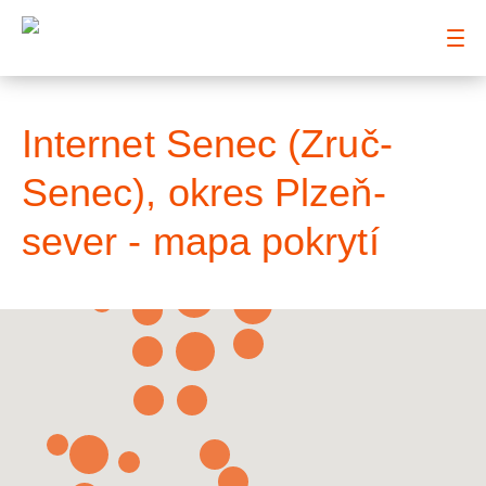
: Mapa pokrytí město
Internet Senec (Zruč-
Senec), okres Plzeň-
sever - mapa pokrytí