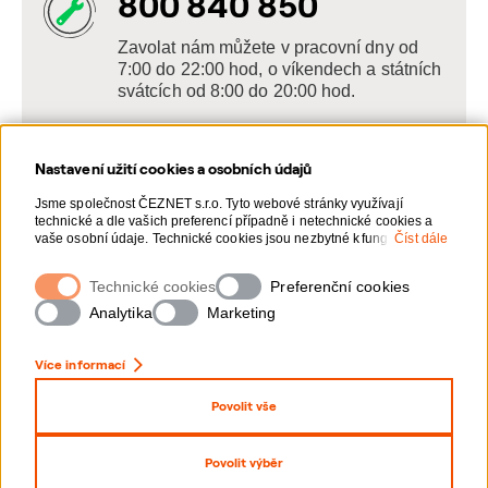
800 840 850
Zavolat nám můžete v pracovní dny od
7:00 do 22:00 hod, o víkendech a státních
svátcích od 8:00 do 20:00 hod.
Nastavení užití cookies a osobních údajů
Napište nám
Jsme společnost ČEZNET s.r.o. Tyto webové stránky využívají
technické a dle vašich preferencí případně i netechnické cookies a
POSLAT VZKAZ
vaše osobní údaje. Technické cookies jsou nezbytné k fungování
Číst dále
webové stránky. Netechnické cookies slouží zejména k přizpůsobení
webové stránky vašim preferencím, k personalizaci reklam a
Technické cookies
Zanechte nám vzkaz online, my se vám
Preferenční cookies
analytice. Pro sběr a zpracování netechnických cookies a vašich
ozveme zpět
osobních údajů, nám můžete udělit souhlas. Bližší informace o vašich
Analytika
Marketing
právech, zpracování osobních údajů, včetně možnosti odvolání
udělených souhlasů, naleznete „
zde
“.
Více informací
Povolit vše
Nastavení Cookies
Ochrana osobních údajů
Povolit výběr