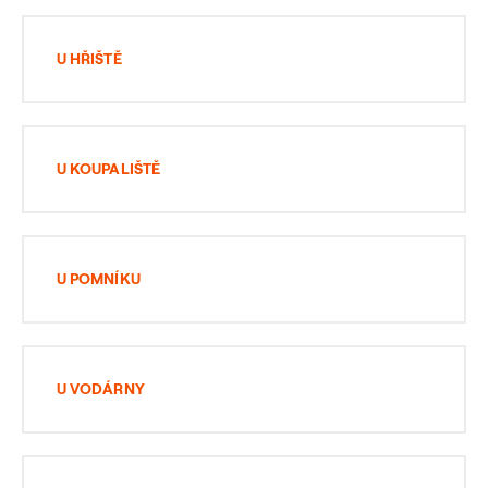
U HŘIŠTĚ
U KOUPALIŠTĚ
U POMNÍKU
U VODÁRNY