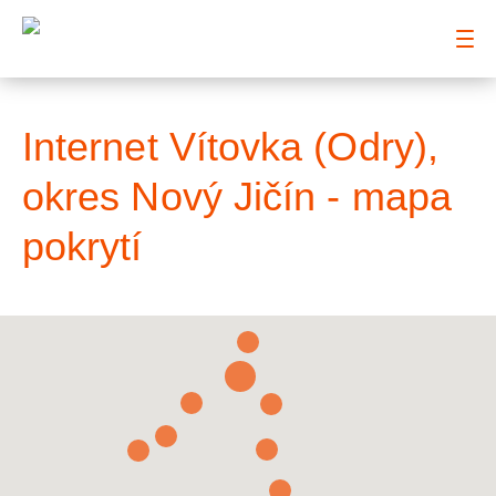
: Mapa pokrytí město
Internet Vítovka (Odry),
okres Nový Jičín - mapa
pokrytí