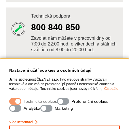
Technická podpora
800 840 850
Zavolat nám můžete v pracovní dny od
7:00 do 22:00 hod, o víkendech a státních
svátcích od 8:00 do 20:00 hod.
Nastavení užití cookies a osobních údajů
Napište nám
Jsme společnost ČEZNET s.r.o. Tyto webové stránky využívají
technické a dle vašich preferencí případně i netechnické cookies a
POSLAT VZKAZ
vaše osobní údaje. Technické cookies jsou nezbytné k fungování
Číst dále
webové stránky. Netechnické cookies slouží zejména k přizpůsobení
webové stránky vašim preferencím, k personalizaci reklam a
Technické cookies
Zanechte nám vzkaz online, my se vám
Preferenční cookies
analytice. Pro sběr a zpracování netechnických cookies a vašich
ozveme zpět
osobních údajů, nám můžete udělit souhlas. Bližší informace o vašich
Analytika
Marketing
právech, zpracování osobních údajů, včetně možnosti odvolání
udělených souhlasů, naleznete „
zde
“.
Více informací