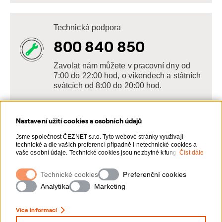
Technická podpora
800 840 850
Zavolat nám můžete v pracovní dny od
7:00 do 22:00 hod, o víkendech a státních
svátcích od 8:00 do 20:00 hod.
Nastavení užití cookies a osobních údajů
Napište nám
Jsme společnost ČEZNET s.r.o. Tyto webové stránky využívají
technické a dle vašich preferencí případně i netechnické cookies a
POSLAT VZKAZ
vaše osobní údaje. Technické cookies jsou nezbytné k fungování
Číst dále
webové stránky. Netechnické cookies slouží zejména k přizpůsobení
webové stránky vašim preferencím, k personalizaci reklam a
Technické cookies
Zanechte nám vzkaz online, my se vám
Preferenční cookies
analytice. Pro sběr a zpracování netechnických cookies a vašich
ozveme zpět
osobních údajů, nám můžete udělit souhlas. Bližší informace o vašich
Analytika
Marketing
právech, zpracování osobních údajů, včetně možnosti odvolání
udělených souhlasů, naleznete „
zde
“.
Více informací