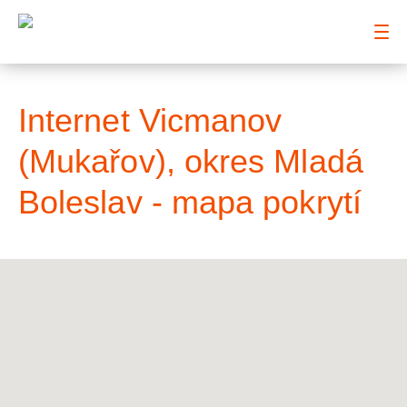
: Mapa pokrytí město
Internet Vicmanov
(Mukařov), okres Mladá
Boleslav - mapa pokrytí