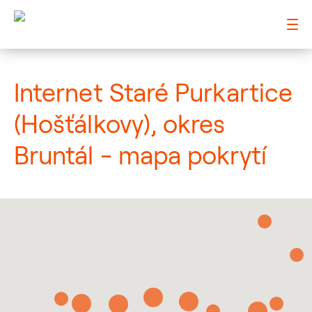
: Mapa pokrytí město
Internet Staré Purkartice
(Hošťálkovy), okres
Bruntál - mapa pokrytí