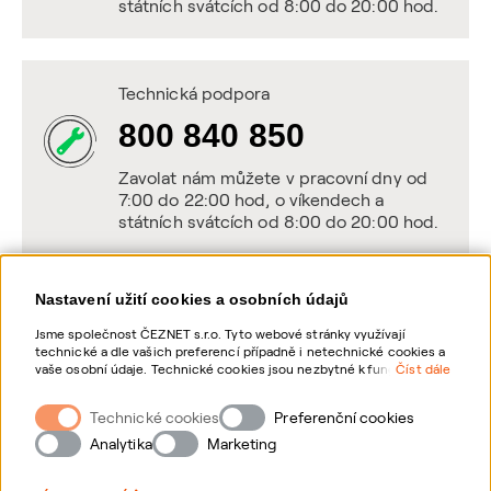
státních svátcích od 8:00 do 20:00 hod.
Technická podpora
800 840 850
Zavolat nám můžete v pracovní dny od
7:00 do 22:00 hod, o víkendech a
státních svátcích od 8:00 do 20:00 hod.
Nastavení užití cookies a osobních údajů
Napište nám
Jsme společnost ČEZNET s.r.o. Tyto webové stránky využívají
technické a dle vašich preferencí případně i netechnické cookies a
POSLAT VZKAZ
vaše osobní údaje. Technické cookies jsou nezbytné k fungování
Číst dále
webové stránky. Netechnické cookies slouží zejména k přizpůsobení
webové stránky vašim preferencím, k personalizaci reklam a
Technické cookies
Zanechte nám vzkaz online, my se vám
Preferenční cookies
analytice. Pro sběr a zpracování netechnických cookies a vašich
ozveme zpět
osobních údajů, nám můžete udělit souhlas. Bližší informace o
Analytika
Marketing
vašich právech, zpracování osobních údajů, včetně možnosti
odvolání udělených souhlasů, naleznete „
zde
“.