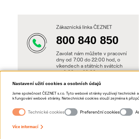
Zákaznická linka ČEZNET
800 840 850
Zavolat nám můžete v pracovní
dny od 7:00 do 22:00 hod, o
víkendech a státních svátcích
od 8:00 do 20:00 hod.
Nastavení užití cookies a osobních údajů
Jsme společnost ČEZNET s.r.o. Tyto webové stránky využívají technické a
k fungování webové stránky. Netechnické cookies slouží zejména k přizpů
netechnických cookies a vašich osobních údajů, nám můžete udělit souhl
souhlasů, naleznete „
zde
“.
Technické cookies
Preferenční cookies
A
Nastavení Cookies
Ochrana osobních údajů
Více informací