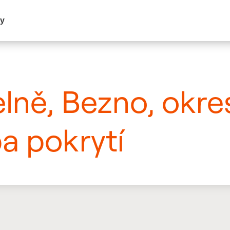
my
elně, Bezno, okr
a pokrytí