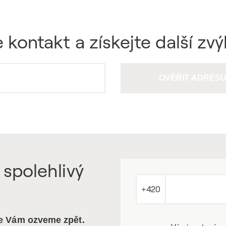
 kontakt a získejte další zv
OVĚŘIT ADRES
 spolehlivý
+420
se Vám ozveme zpět.