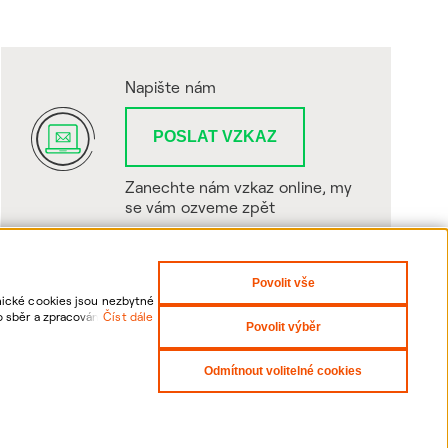
Napište nám
POSLAT VZKAZ
Zanechte nám vzkaz online, my
se vám ozveme zpět
Povolit vše
hnické cookies jsou nezbytné
o sběr a zpracování
Číst dále
Povolit výběr
sti odvolání udělených
Odmítnout volitelné cookies
yright 2026 ČEZNET s.r.o. - Všechna práva vyhrazena