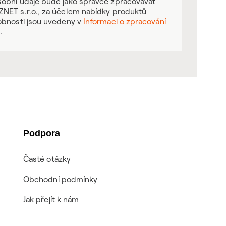
obní údaje bude jako správce zpracovávat
NET s.r.o., za účelem nabídky produktů
obnosti jsou uvedeny v
Informaci o zpracování
ů
.
Podpora
Časté otázky
Obchodní podmínky
Jak přejít k nám