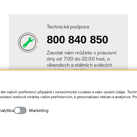
Technická podpora
800 840 850
Zavolat nám můžete v pracovní
dny od 7:00 do 22:00 hod, o
víkendech a státních svátcích
od 8:00 do 20:00 hod.
 dle vašich preferencí případně i netechnické cookies a vaše osobní údaje. Tec
sobení webové stránky vašim preferencím, k personalizaci reklam a analytice. Pr
as. Bližší informace o vašich právech, zpracování osobních údajů, včetně možno
nalytika
Marketing
Cop
QE