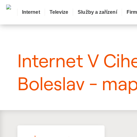
Internet
Televize
Služby a zařízení
Fir
: Mapa pokrytí ulice
Internet V Cih
Boleslav - map