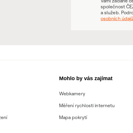
Vámi zadané os
společnost ČEZ
a služeb. Podr
osobních údaj
Mohlo by vás zajímat
Webkamery
Měření rychlosti internetu
zení
Mapa pokrytí