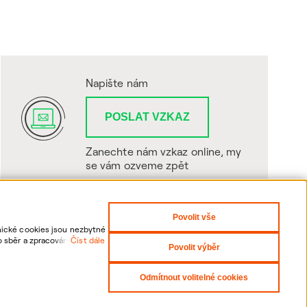
Napište nám
POSLAT VZKAZ
Zanechte nám vzkaz online, my
se vám ozveme zpět
Povolit vše
hnické cookies jsou nezbytné
o sběr a zpracování
Číst dále
Povolit výběr
sti odvolání udělených
Odmítnout volitelné cookies
yright 2026 ČEZNET s.r.o. - Všechna práva vyhrazena