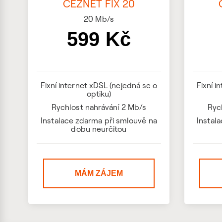
ČEZNET FIX 20
20
Mb/s
599 Kč
Fixní internet xDSL (nejedná se o
Fixní i
optiku)
Rychlost nahrávání 2 Mb/s
Ryc
Instalace zdarma při smlouvě na
Instal
dobu neurčitou
MÁM ZÁJEM