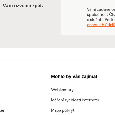
se Vám ozveme zpět.
Vámi zadané os
společnost ČEZ
a služeb. Podr
osobních údaj
Mohlo by vás zajímat
Webkamery
Měření rychlosti internetu
zení
Mapa pokrytí