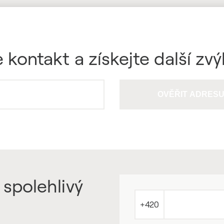
 kontakt a získejte další zv
OVĚŘIT ADRES
 spolehlivý
+420