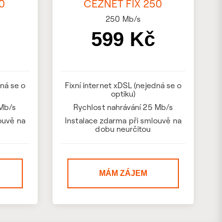
0
ČEZNET FIX 250
250
Mb/s
599 Kč
dná se o
Fixní internet xDSL (nejedná se o
optiku)
 Mb/s
Rychlost nahrávání 25 Mb/s
ouvě na
Instalace zdarma při smlouvě na
dobu neurčitou
MÁM ZÁJEM