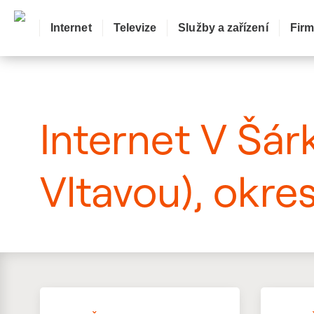
Internet
Televize
Služby a zařízení
Fir
: Mapa pokrytí ulice
Internet V Šár
Vltavou), okre