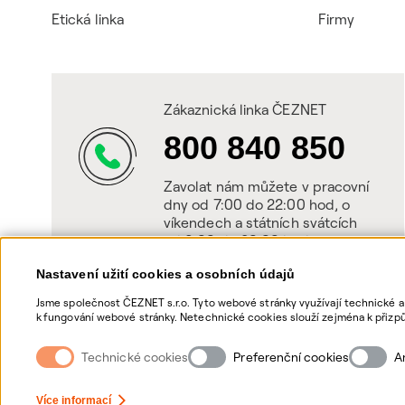
Etická linka
Firmy
Zákaznická linka ČEZNET
800 840 850
Zavolat nám můžete v pracovní
dny od 7:00 do 22:00 hod, o
víkendech a státních svátcích
od 8:00 do 20:00 hod.
Nastavení užití cookies a osobních údajů
Jsme společnost ČEZNET s.r.o. Tyto webové stránky využívají technické a
k fungování webové stránky. Netechnické cookies slouží zejména k přizpů
netechnických cookies a vašich osobních údajů, nám můžete udělit souhl
souhlasů, naleznete „
zde
“.
Technické cookies
Preferenční cookies
A
Nastavení Cookies
Ochrana osobních údajů
Více informací