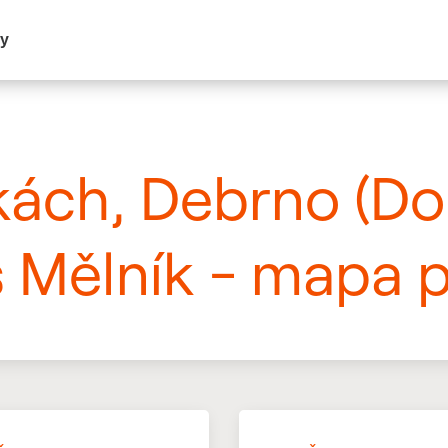
my
kách, Debrno (Do
s Mělník - mapa p