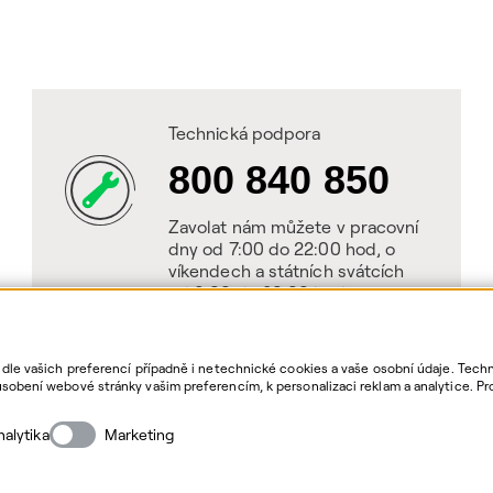
Technická podpora
800 840 850
Zavolat nám můžete v pracovní
dny od 7:00 do 22:00 hod, o
víkendech a státních svátcích
od 8:00 do 20:00 hod.
 dle vašich preferencí případně i netechnické cookies a vaše osobní údaje. Tec
sobení webové stránky vašim preferencím, k personalizaci reklam a analytice. Pr
as. Bližší informace o vašich právech, zpracování osobních údajů, včetně možno
nalytika
Marketing
Cop
QE