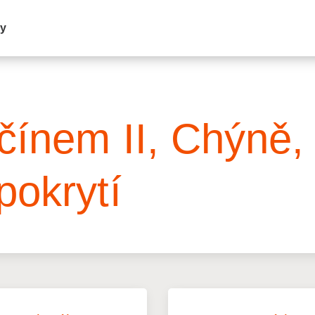
my
čínem II, Chýně,
pokrytí