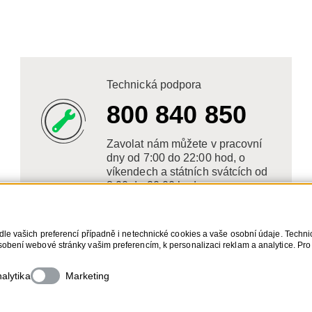
Technická podpora
800 840 850
Zavolat nám můžete v pracovní
dny od 7:00 do 22:00 hod, o
víkendech a státních svátcích od
8:00 do 20:00 hod.
dle vašich preferencí případně i netechnické cookies a vaše osobní údaje. Techn
obení webové stránky vašim preferencím, k personalizaci reklam a analytice. Pro
s. Bližší informace o vašich právech, zpracování osobních údajů, včetně možnost
alytika
Marketing
Cop
QE