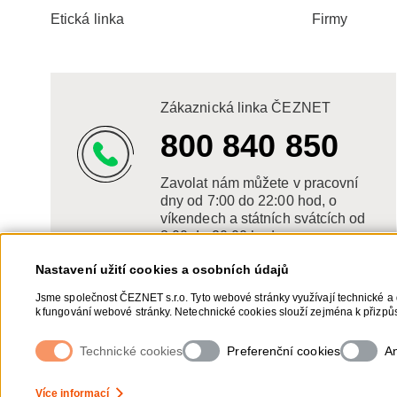
Etická linka
Firmy
Zákaznická linka ČEZNET
800 840 850
Zavolat nám můžete v pracovní
dny od 7:00 do 22:00 hod, o
víkendech a státních svátcích od
8:00 do 20:00 hod.
Nastavení užití cookies a osobních údajů
Jsme společnost ČEZNET s.r.o. Tyto webové stránky využívají technické a 
k fungování webové stránky. Netechnické cookies slouží zejména k přizpůs
netechnických cookies a vašich osobních údajů, nám můžete udělit souhla
souhlasů, naleznete „
zde
“.
Technické cookies
Preferenční cookies
An
Nastavení Cookies
Ochrana osobních údajů
Více informací