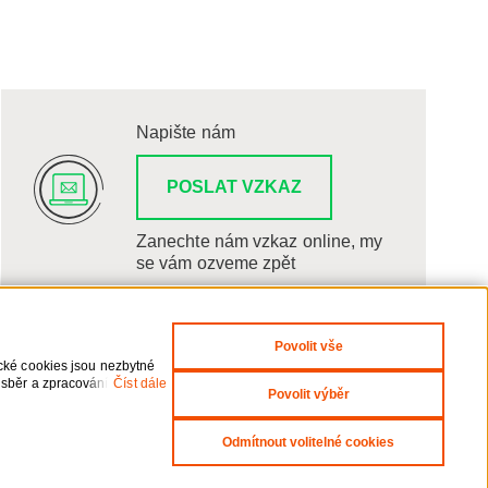
Napište nám
POSLAT VZKAZ
Zanechte nám vzkaz online, my
se vám ozveme zpět
Povolit vše
ické cookies jsou nezbytné
 sběr a zpracování
Číst dále
Povolit výběr
i odvolání udělených
Odmítnout volitelné cookies
yright 2026 ČEZNET s.r.o. - Všechna práva vyhrazena