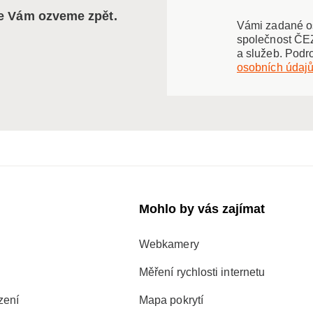
se Vám ozveme zpět.
Vámi zadané os
společnost ČEZ
a služeb. Podr
osobních údaj
Mohlo by vás zajímat
Webkamery
Měření rychlosti internetu
zení
Mapa pokrytí