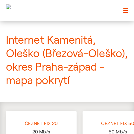
: Mapa pokrytí ulice
Internet Kamenitá,
Oleško (Březová-Oleško),
okres Praha-západ -
mapa pokrytí
ČEZNET FIX 20
ČEZNET FIX 5
20
Mb/s
50
Mb/s