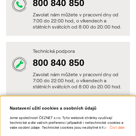
800 840 850
Zavolat nám můžete v pracovní dny od
7:00 do 22:00 hod, o víkendech a
státních svátcích od 8:00 do 20:00 hod.
Technická podpora
800 840 850
Zavolat nám můžete v pracovní dny od
7:00 do 22:00 hod, o víkendech a
státních svátcích od 8:00 do 20:00 hod.
Nastavení užití cookies a osobních údajů
Napište nám
Jsme společnost ČEZNET s.r.o. Tyto webové stránky využívají
technické a dle vašich preferencí případně i netechnické cookies a
POSLAT VZKAZ
vaše osobní údaje. Technické cookies jsou nezbytné k fungování
Číst dále
webové stránky. Netechnické cookies slouží zejména k přizpůsobení