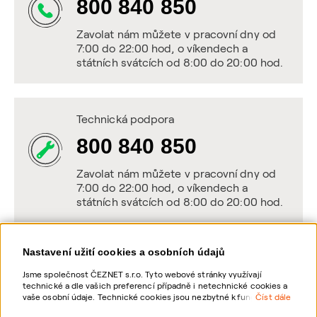
800 840 850
Zavolat nám můžete v pracovní dny od
7:00 do 22:00 hod, o víkendech a
státních svátcích od 8:00 do 20:00 hod.
Technická podpora
800 840 850
Zavolat nám můžete v pracovní dny od
7:00 do 22:00 hod, o víkendech a
státních svátcích od 8:00 do 20:00 hod.
Nastavení užití cookies a osobních údajů
Napište nám
Jsme společnost ČEZNET s.r.o. Tyto webové stránky využívají
technické a dle vašich preferencí případně i netechnické cookies a
POSLAT VZKAZ
vaše osobní údaje. Technické cookies jsou nezbytné k fungování
Číst dále
webové stránky. Netechnické cookies slouží zejména k přizpůsobení