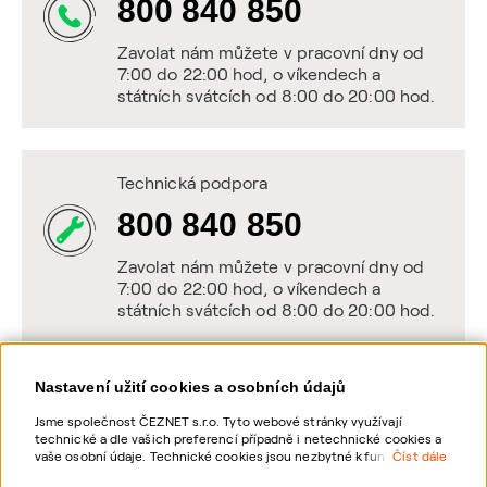
800 840 850
Zavolat nám můžete v pracovní dny od
7:00 do 22:00 hod, o víkendech a
státních svátcích od 8:00 do 20:00 hod.
Technická podpora
800 840 850
Zavolat nám můžete v pracovní dny od
7:00 do 22:00 hod, o víkendech a
státních svátcích od 8:00 do 20:00 hod.
Nastavení užití cookies a osobních údajů
Napište nám
Jsme společnost ČEZNET s.r.o. Tyto webové stránky využívají
technické a dle vašich preferencí případně i netechnické cookies a
POSLAT VZKAZ
vaše osobní údaje. Technické cookies jsou nezbytné k fungování
Číst dále
webové stránky. Netechnické cookies slouží zejména k přizpůsobení