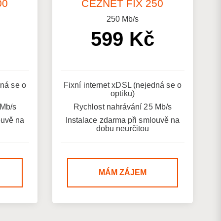
00
ČEZNET FIX 250
250
Mb/s
599 Kč
dná se o
Fixní internet xDSL (nejedná se o
optiku)
 Mb/s
Rychlost nahrávání 25 Mb/s
ouvě na
Instalace zdarma při smlouvě na
dobu neurčitou
MÁM ZÁJEM