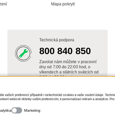
zení
Mapa pokrytí
Technická podpora
800 840 850
Zavolat nám můžete v pracovní
dny od 7:00 do 22:00 hod, o
víkendech a státních svátcích od
8:00 do 20:00 hod.
dle vašich preferencí případně i netechnické cookies a vaše osobní údaje. Techn
obení webové stránky vašim preferencím, k personalizaci reklam a analytice. Pro
s. Bližší informace o vašich právech, zpracování osobních údajů, včetně možnost
alytika
Marketing