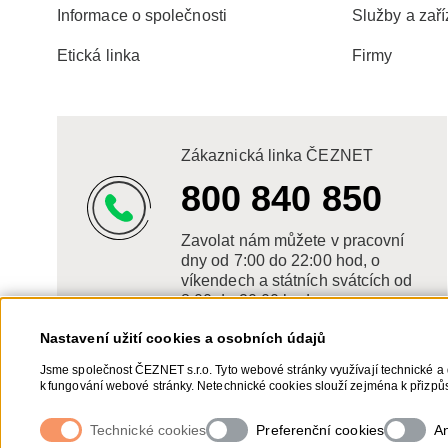
Informace o společnosti
Služby a zaří
Etická linka
Firmy
Zákaznická linka ČEZNET
800 840 850
Zavolat nám můžete v pracovní
dny od 7:00 do 22:00 hod, o
víkendech a státních svátcích od
8:00 do 20:00 hod.
Nastavení užití cookies a osobních údajů
Jsme společnost ČEZNET s.r.o. Tyto webové stránky využívají technické a 
k fungování webové stránky. Netechnické cookies slouží zejména k přizpůs
netechnických cookies a vašich osobních údajů, nám můžete udělit souhla
souhlasů, naleznete „
zde
“.
Technické cookies
Preferenční cookies
An