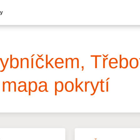
my
Rybníčkem, Třebo
 mapa pokrytí