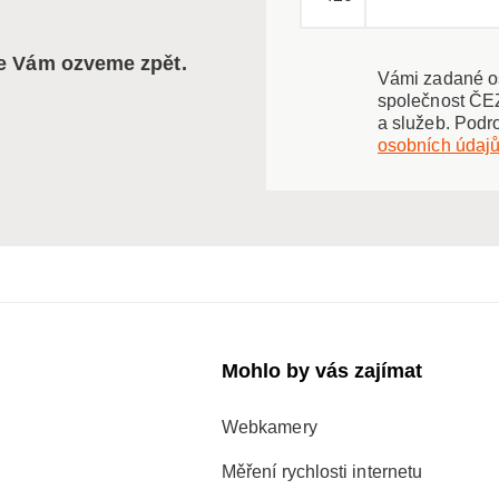
se Vám ozveme zpět.
Vámi zadané os
společnost ČEZ
a služeb. Podr
osobních údaj
Mohlo by vás zajímat
Webkamery
Měření rychlosti internetu