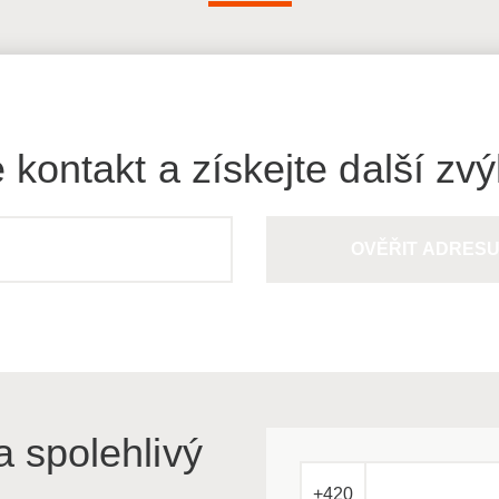
 kontakt a získejte další zv
OVĚŘIT ADRES
a spolehlivý
+420