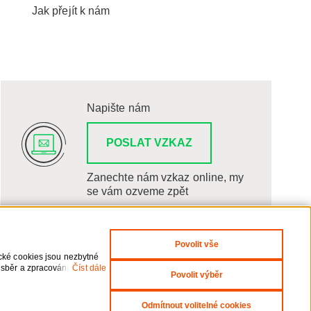
Jak přejít k nám
Napište nám
POSLAT VZKAZ
Zanechte nám vzkaz online, my
se vám ozveme zpět
Povolit vše
ické cookies jsou nezbytné
 sběr a zpracování
Číst dále
Povolit výběr
i odvolání udělených
Odmítnout volitelné cookies