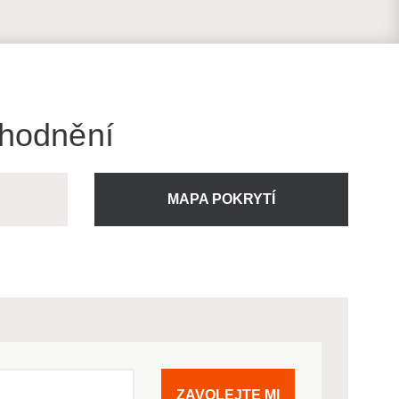
ýhodnění
U
MAPA POKRYTÍ
ZAVOLEJTE MI