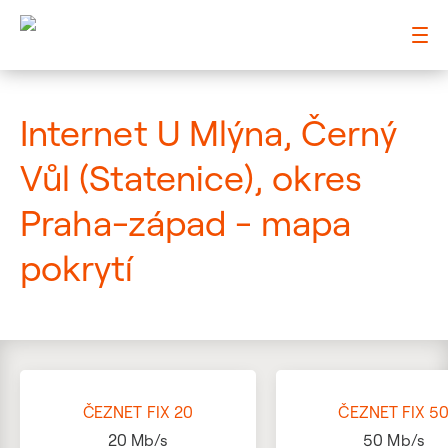
: Mapa pokrytí ulice
Internet U Mlýna, Černý
Vůl (Statenice), okres
Praha-západ - mapa
pokrytí
ČEZNET FIX 20
ČEZNET FIX 5
20
Mb/s
50
Mb/s