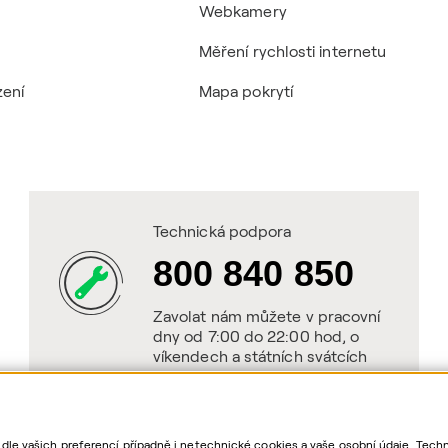
Webkamery
Měření rychlosti internetu
zení
Mapa pokrytí
Technická podpora
800 840 850
Zavolat nám můžete v pracovní
dny od 7:00 do 22:00 hod, o
víkendech a státních svátcích
od 8:00 do 20:00 hod.
 dle vašich preferencí případně i netechnické cookies a vaše osobní údaje. Tec