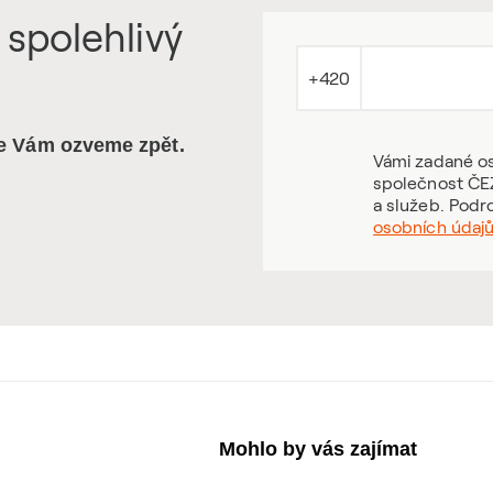
 spolehlivý
+420
se Vám ozveme zpět.
Vámi zadané os
společnost ČEZ
a služeb. Podr
osobních údaj
Mohlo by vás zajímat