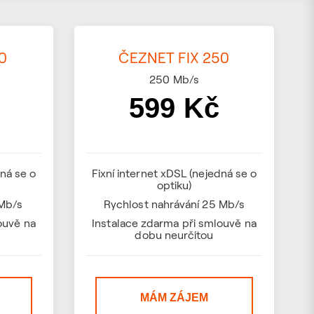
0
ČEZNET FIX 250
250
Mb/s
599 Kč
dná se o
Fixní internet xDSL (nejedná se o
optiku)
 Mb/s
Rychlost nahrávání 25 Mb/s
ouvě na
Instalace zdarma při smlouvě na
dobu neurčitou
MÁM ZÁJEM