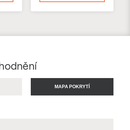
ýhodnění
U
MAPA POKRYTÍ