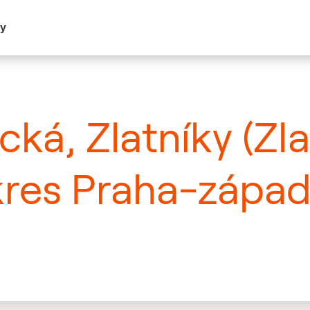
my
cká, Zlatníky (Zl
kres Praha-zápa