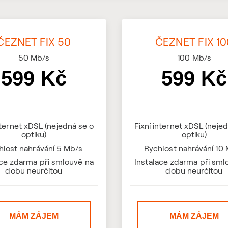
ČEZNET FIX 50
ČEZNET FIX 10
50
Mb/s
100
Mb/s
599 Kč
599 Kč
nternet xDSL (nejedná se o
Fixní internet xDSL (neje
optiku)
optiku)
hlost nahrávání 5 Mb/s
Rychlost nahrávání 10
ace zdarma při smlouvě na
Instalace zdarma při sml
dobu neurčitou
dobu neurčitou
MÁM ZÁJEM
MÁM ZÁJEM