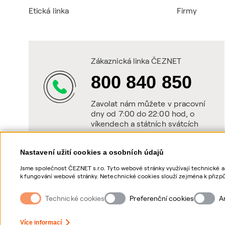
Etická linka
Firmy
Zákaznická linka ČEZNET
800 840 850
Zavolat nám můžete v pracovní
dny od 7:00 do 22:00 hod, o
víkendech a státních svátcích
od 8:00 do 20:00 hod.
Nastavení užití cookies a osobních údajů
Jsme společnost ČEZNET s.r.o. Tyto webové stránky využívají technické a
k fungování webové stránky. Netechnické cookies slouží zejména k přizpů
netechnických cookies a vašich osobních údajů, nám můžete udělit souhl
souhlasů, naleznete „
zde
“.
Technické cookies
Preferenční cookies
A
Nastavení Cookies
Ochrana osobních údajů
Více informací