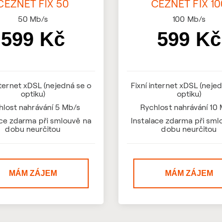
ČEZNET FIX 50
ČEZNET FIX 10
50
Mb/s
100
Mb/s
599 Kč
599 Kč
nternet xDSL (nejedná se o
Fixní internet xDSL (neje
optiku)
optiku)
hlost nahrávání 5 Mb/s
Rychlost nahrávání 10
ace zdarma při smlouvě na
Instalace zdarma při sml
dobu neurčitou
dobu neurčitou
MÁM ZÁJEM
MÁM ZÁJEM