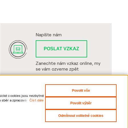
Napište nám
POSLAT VZKAZ
Zanechte nám vzkaz online, my
se vám ozveme zpět
Povolit vše
hnické cookies jsou nezbytné
o sběr a zpracování
Číst dále
Povolit výběr
sti odvolání udělených
Odmítnout volitelné cookies
yright 2026 ČEZNET s.r.o. - Všechna práva vyhrazena