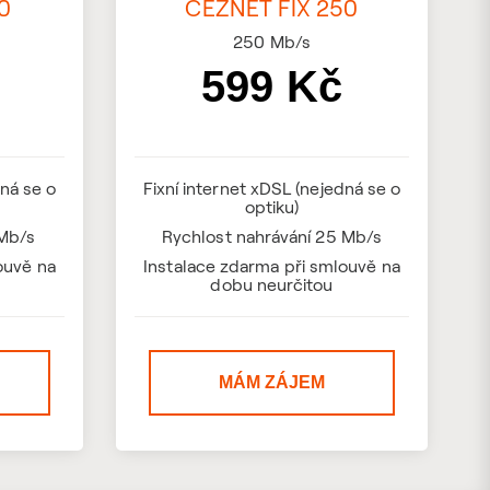
0
ČEZNET FIX 250
250
Mb/s
599 Kč
dná se o
Fixní internet xDSL (nejedná se o
optiku)
 Mb/s
Rychlost nahrávání 25 Mb/s
ouvě na
Instalace zdarma při smlouvě na
dobu neurčitou
MÁM ZÁJEM