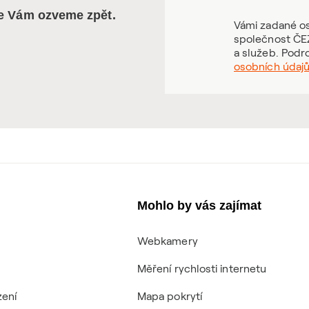
se Vám ozveme zpět.
Vámi zadané os
společnost ČEZ
a služeb. Podr
osobních údaj
Mohlo by vás zajímat
Webkamery
Měření rychlosti internetu
zení
Mapa pokrytí