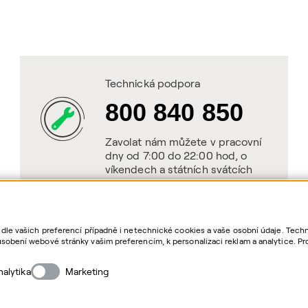
Technická podpora
800 840 850
Zavolat nám můžete v pracovní
dny od 7:00 do 22:00 hod, o
víkendech a státních svátcích
od 8:00 do 20:00 hod.
 dle vašich preferencí případně i netechnické cookies a vaše osobní údaje. Tec
sobení webové stránky vašim preferencím, k personalizaci reklam a analytice. Pr
as. Bližší informace o vašich právech, zpracování osobních údajů, včetně možno
nalytika
Marketing
Cop
QE