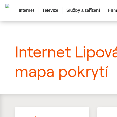
Internet
Televize
Služby a zařízení
Fir
: Mapa pokrytí ulice
Internet Lipov
mapa pokrytí