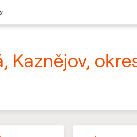
my
á, Kaznějov, okre