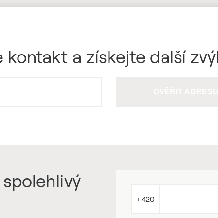
 kontakt a získejte další zv
OVĚŘIT ADRES
 spolehlivý
+420