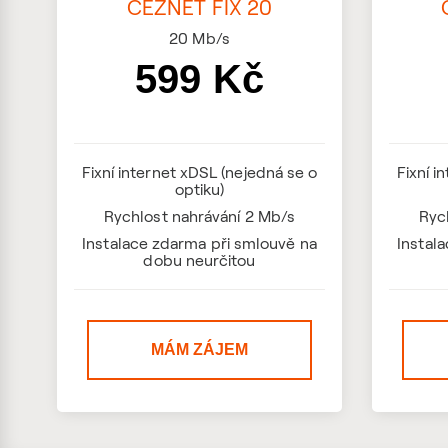
ČEZNET FIX 20
20
Mb/s
599 Kč
Fixní internet xDSL (nejedná se o
Fixní i
optiku)
Rychlost nahrávání 2 Mb/s
Ryc
Instalace zdarma při smlouvě na
Instal
dobu neurčitou
MÁM ZÁJEM