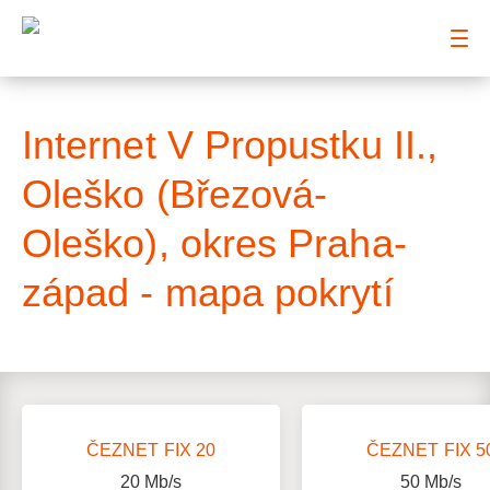
: Mapa pokrytí ulice
Internet V Propustku II.,
Oleško (Březová-
Oleško), okres Praha-
západ - mapa pokrytí
ČEZNET FIX 20
ČEZNET FIX 5
20
Mb/s
50
Mb/s