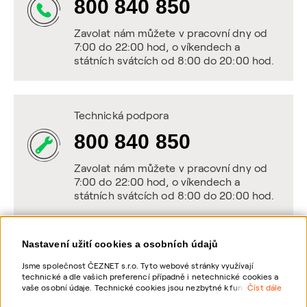
800 840 850
Zavolat nám můžete v pracovní dny od
7:00 do 22:00 hod, o víkendech a
státních svátcích od 8:00 do 20:00 hod.
Technická podpora
800 840 850
Zavolat nám můžete v pracovní dny od
7:00 do 22:00 hod, o víkendech a
státních svátcích od 8:00 do 20:00 hod.
Nastavení užití cookies a osobních údajů
Napište nám
Jsme společnost ČEZNET s.r.o. Tyto webové stránky využívají
technické a dle vašich preferencí případně i netechnické cookies a
POSLAT VZKAZ
vaše osobní údaje. Technické cookies jsou nezbytné k fungování
Číst dále
webové stránky. Netechnické cookies slouží zejména k přizpůsobení