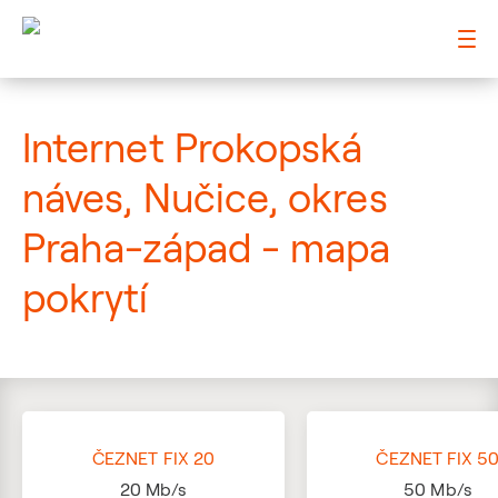
: Mapa pokrytí ulice
Internet Prokopská
náves, Nučice, okres
Praha-západ - mapa
pokrytí
ČEZNET FIX 20
ČEZNET FIX 5
20
Mb/s
50
Mb/s