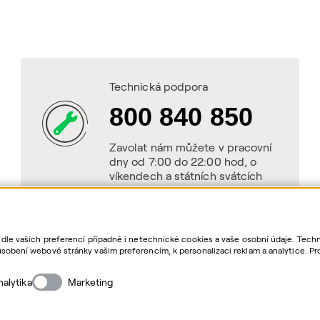
Technická podpora
800 840 850
Zavolat nám můžete v pracovní
dny od 7:00 do 22:00 hod, o
víkendech a státních svátcích
od 8:00 do 20:00 hod.
 dle vašich preferencí případně i netechnické cookies a vaše osobní údaje. Tec
sobení webové stránky vašim preferencím, k personalizaci reklam a analytice. Pr
as. Bližší informace o vašich právech, zpracování osobních údajů, včetně možno
nalytika
Marketing
Cop
QE