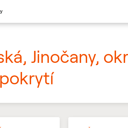
my
ská, Jinočany, ok
pokrytí