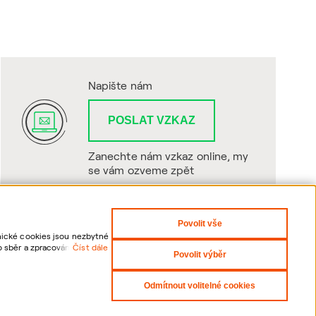
Napište nám
POSLAT VZKAZ
Zanechte nám vzkaz online, my
se vám ozveme zpět
Povolit vše
hnické cookies jsou nezbytné
o sběr a zpracování
Číst dále
Povolit výběr
sti odvolání udělených
Odmítnout volitelné cookies
yright 2026 ČEZNET s.r.o. - Všechna práva vyhrazena