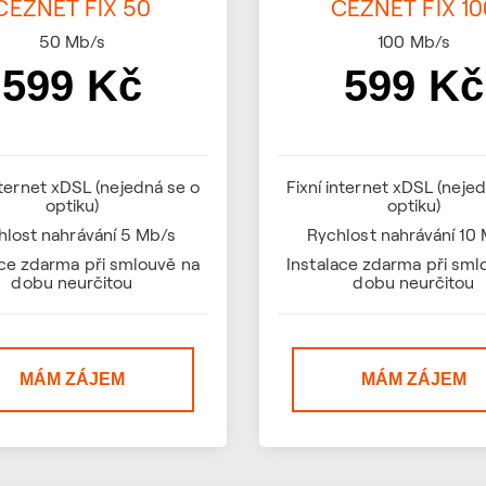
ČEZNET FIX 50
ČEZNET FIX 10
50
Mb/s
100
Mb/s
599 Kč
599 Kč
nternet xDSL (nejedná se o
Fixní internet xDSL (neje
optiku)
optiku)
hlost nahrávání 5 Mb/s
Rychlost nahrávání 10
ace zdarma při smlouvě na
Instalace zdarma při sml
dobu neurčitou
dobu neurčitou
MÁM ZÁJEM
MÁM ZÁJEM