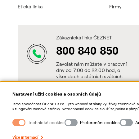
Etická linka
Firmy
Zákaznická linka ČEZNET
800 840 850
Zavolat nám můžete v pracovní
dny od 7:00 do 22:00 hod, o
víkendech a státních svátcích
od 8:00 do 20:00 hod.
Nastavení užití cookies a osobních údajů
Jsme společnost ČEZNET s.r.o. Tyto webové stránky využívají technické a
k fungování webové stránky. Netechnické cookies slouží zejména k přizpů
netechnických cookies a vašich osobních údajů, nám můžete udělit souhl
souhlasů, naleznete „
zde
“.
Technické cookies
Preferenční cookies
A
Nastavení Cookies
Ochrana osobních údajů
Více informací