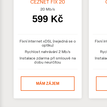
ČEZNET FIX 20
20
Mb/s
599 Kč
Fixní internet xDSL (nejedná se o
Fixní i
optiku)
Rychlost nahrávání 2 Mb/s
Ryc
Instalace zdarma při smlouvě na
Instal
dobu neurčitou
MÁM ZÁJEM