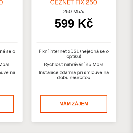
0
ČEZNET FIX 250
250
Mb/s
599 Kč
dná se o
Fixní internet xDSL (nejedná se o
optiku)
 Mb/s
Rychlost nahrávání 25 Mb/s
ouvě na
Instalace zdarma při smlouvě na
dobu neurčitou
MÁM ZÁJEM