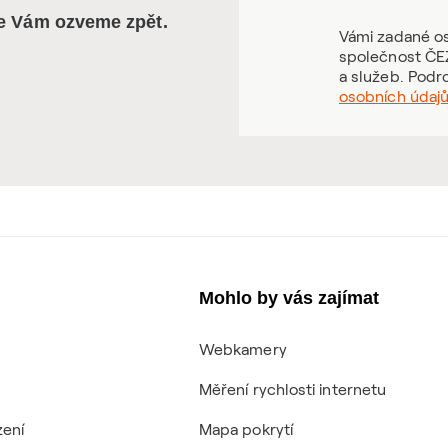
se Vám ozveme zpět.
Vámi zadané os
společnost ČEZ
a služeb. Podr
osobních údaj
Mohlo by vás zajímat
Webkamery
Měření rychlosti internetu
zení
Mapa pokrytí