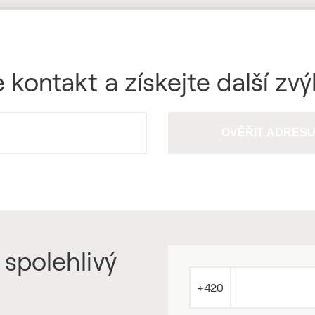
 kontakt a získejte další zv
OVĚŘIT ADRES
 spolehlivý
+420