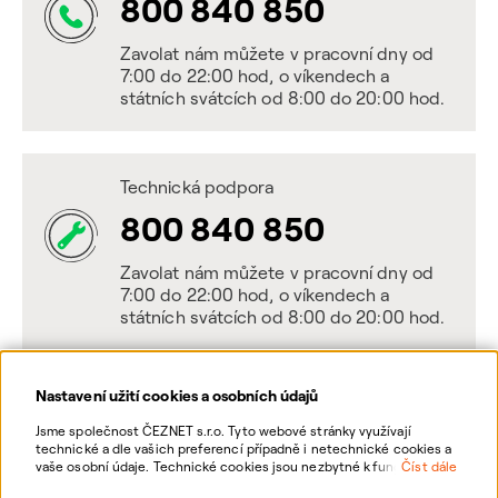
800 840 850
Zavolat nám můžete v pracovní dny od
7:00 do 22:00 hod, o víkendech a
státních svátcích od 8:00 do 20:00 hod.
Technická podpora
800 840 850
Zavolat nám můžete v pracovní dny od
7:00 do 22:00 hod, o víkendech a
státních svátcích od 8:00 do 20:00 hod.
Nastavení užití cookies a osobních údajů
Napište nám
Jsme společnost ČEZNET s.r.o. Tyto webové stránky využívají
technické a dle vašich preferencí případně i netechnické cookies a
POSLAT VZKAZ
vaše osobní údaje. Technické cookies jsou nezbytné k fungování
Číst dále
webové stránky. Netechnické cookies slouží zejména k přizpůsobení