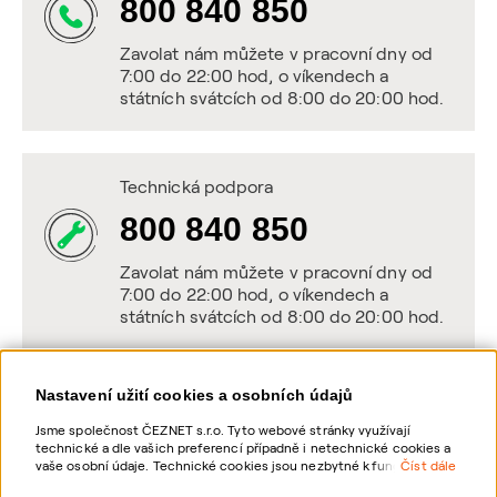
800 840 850
Zavolat nám můžete v pracovní dny od
7:00 do 22:00 hod, o víkendech a
státních svátcích od 8:00 do 20:00 hod.
Technická podpora
800 840 850
Zavolat nám můžete v pracovní dny od
7:00 do 22:00 hod, o víkendech a
státních svátcích od 8:00 do 20:00 hod.
Nastavení užití cookies a osobních údajů
Napište nám
Jsme společnost ČEZNET s.r.o. Tyto webové stránky využívají
technické a dle vašich preferencí případně i netechnické cookies a
POSLAT VZKAZ
vaše osobní údaje. Technické cookies jsou nezbytné k fungování
Číst dále
webové stránky. Netechnické cookies slouží zejména k přizpůsobení