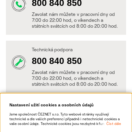
800 840 850
Zavolat nám můžete v pracovní dny od
7:00 do 22:00 hod, o víkendech a
státních svátcích od 8:00 do 20:00 hod.
Technická podpora
800 840 850
Zavolat nám můžete v pracovní dny od
7:00 do 22:00 hod, o víkendech a
státních svátcích od 8:00 do 20:00 hod.
Nastavení užití cookies a osobních údajů
Napište nám
Jsme společnost ČEZNET s.r.o. Tyto webové stránky využívají
technické a dle vašich preferencí případně i netechnické cookies a
POSLAT VZKAZ
vaše osobní údaje. Technické cookies jsou nezbytné k fungování
Číst dále
webové stránky. Netechnické cookies slouží zejména k přizpůsobení