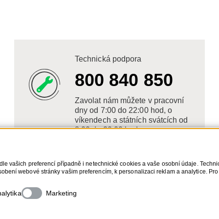
Technická podpora
800 840 850
Zavolat nám můžete v pracovní
dny od 7:00 do 22:00 hod, o
víkendech a státních svátcích od
8:00 do 20:00 hod.
dle vašich preferencí případně i netechnické cookies a vaše osobní údaje. Techn
obení webové stránky vašim preferencím, k personalizaci reklam a analytice. Pro
s. Bližší informace o vašich právech, zpracování osobních údajů, včetně možnost
alytika
Marketing
Cop
QE