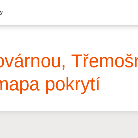
my
Továrnou, Třemoš
mapa pokrytí