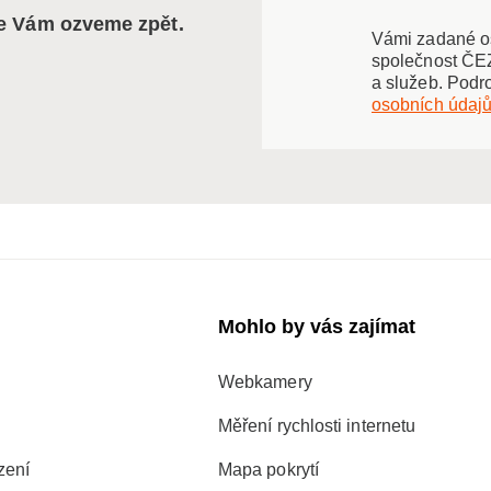
se Vám ozveme zpět.
Vámi zadané os
společnost ČEZ
a služeb. Podr
osobních údaj
Mohlo by vás zajímat
Webkamery
Měření rychlosti internetu
zení
Mapa pokrytí