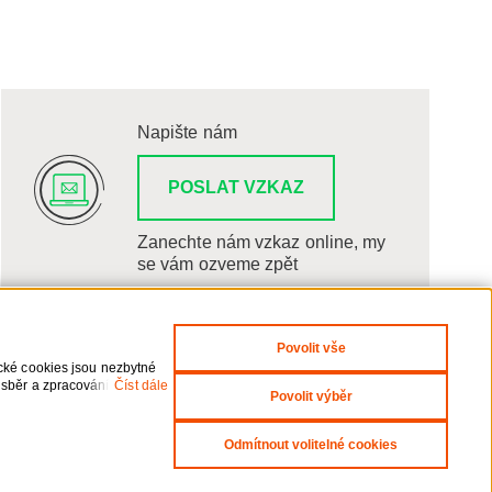
Napište nám
POSLAT VZKAZ
Zanechte nám vzkaz online, my
se vám ozveme zpět
Povolit vše
ické cookies jsou nezbytné
 sběr a zpracování
Číst dále
Povolit výběr
i odvolání udělených
Odmítnout volitelné cookies
yright 2026 ČEZNET s.r.o. - Všechna práva vyhrazena