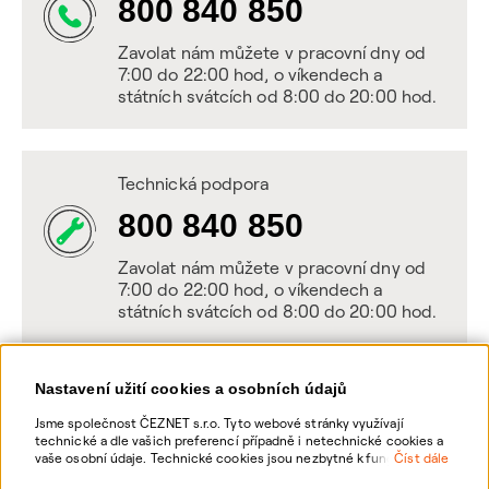
800 840 850
Zavolat nám můžete v pracovní dny od
7:00 do 22:00 hod, o víkendech a
státních svátcích od 8:00 do 20:00 hod.
Technická podpora
800 840 850
Zavolat nám můžete v pracovní dny od
7:00 do 22:00 hod, o víkendech a
státních svátcích od 8:00 do 20:00 hod.
Nastavení užití cookies a osobních údajů
Napište nám
Jsme společnost ČEZNET s.r.o. Tyto webové stránky využívají
technické a dle vašich preferencí případně i netechnické cookies a
POSLAT VZKAZ
vaše osobní údaje. Technické cookies jsou nezbytné k fungování
Číst dále
webové stránky. Netechnické cookies slouží zejména k přizpůsobení