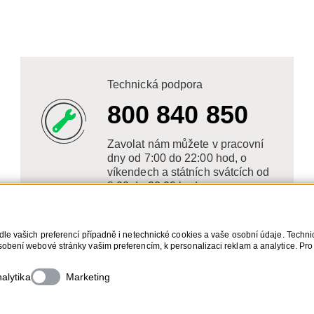
Technická podpora
800 840 850
Zavolat nám můžete v pracovní
dny od 7:00 do 22:00 hod, o
víkendech a státních svátcích od
8:00 do 20:00 hod.
dle vašich preferencí případně i netechnické cookies a vaše osobní údaje. Techn
obení webové stránky vašim preferencím, k personalizaci reklam a analytice. Pro
s. Bližší informace o vašich právech, zpracování osobních údajů, včetně možnost
alytika
Marketing
Cop
QE