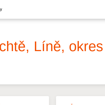
my
chtě, Líně, okres