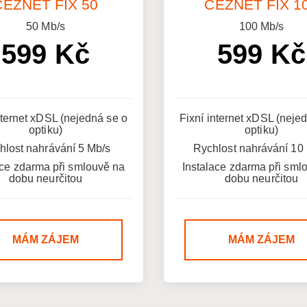
ČEZNET FIX 50
ČEZNET FIX 1
50
Mb/s
100
Mb/s
599 Kč
599 Kč
nternet xDSL (nejedná se o
Fixní internet xDSL (neje
optiku)
optiku)
hlost nahrávání 5 Mb/s
Rychlost nahrávání 10
ace zdarma při smlouvě na
Instalace zdarma při sml
dobu neurčitou
dobu neurčitou
MÁM ZÁJEM
MÁM ZÁJEM