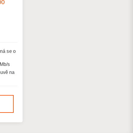
00
dná se o
 Mb/s
ouvě na