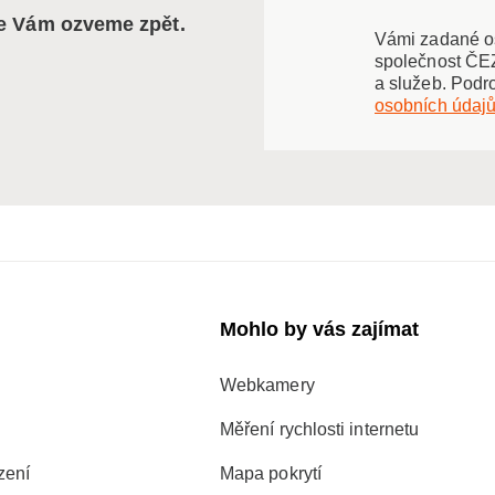
se Vám ozveme zpět.
Vámi zadané os
společnost ČEZ
a služeb. Podr
osobních údaj
Mohlo by vás zajímat
Webkamery
Měření rychlosti internetu
zení
Mapa pokrytí