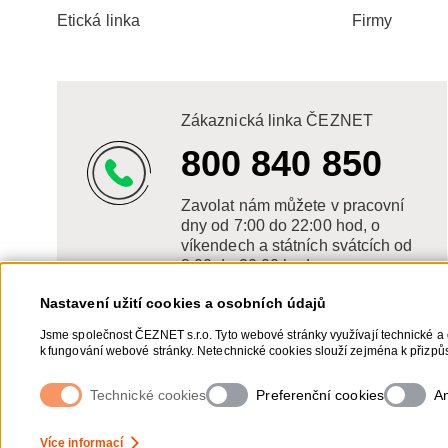
Etická linka
Firmy
Zákaznická linka ČEZNET
800 840 850
Zavolat nám můžete v pracovní
dny od 7:00 do 22:00 hod, o
víkendech a státních svátcích od
8:00 do 20:00 hod.
Nastavení užití cookies a osobních údajů
Jsme společnost ČEZNET s.r.o. Tyto webové stránky využívají technické a 
k fungování webové stránky. Netechnické cookies slouží zejména k přizpůs
netechnických cookies a vašich osobních údajů, nám můžete udělit souhla
souhlasů, naleznete „
zde
“.
Technické cookies
Preferenční cookies
An
Nastavení Cookies
Ochrana osobních údajů
Více informací