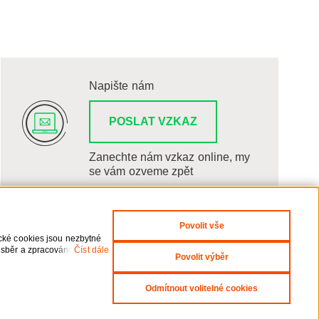
Napište nám
POSLAT VZKAZ
Zanechte nám vzkaz online, my
se vám ozveme zpět
Povolit vše
ické cookies jsou nezbytné
 sběr a zpracování
Číst dále
Povolit výběr
i odvolání udělených
Odmítnout volitelné cookies
yright 2026 ČEZNET s.r.o. - Všechna práva vyhrazena