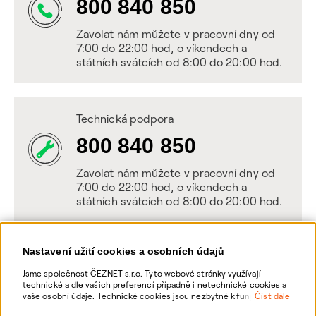
800 840 850
Zavolat nám můžete v pracovní dny od
7:00 do 22:00 hod, o víkendech a
státních svátcích od 8:00 do 20:00 hod.
Technická podpora
800 840 850
Zavolat nám můžete v pracovní dny od
7:00 do 22:00 hod, o víkendech a
státních svátcích od 8:00 do 20:00 hod.
Nastavení užití cookies a osobních údajů
Napište nám
Jsme společnost ČEZNET s.r.o. Tyto webové stránky využívají
technické a dle vašich preferencí případně i netechnické cookies a
POSLAT VZKAZ
vaše osobní údaje. Technické cookies jsou nezbytné k fungování
Číst dále
webové stránky. Netechnické cookies slouží zejména k přizpůsobení