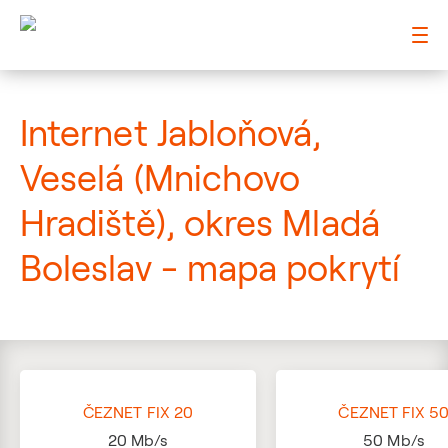
: Mapa pokrytí ulice
Internet Jabloňová,
Veselá (Mnichovo
Hradiště), okres Mladá
Boleslav - mapa pokrytí
ČEZNET FIX 20
ČEZNET FIX 5
20
Mb/s
50
Mb/s