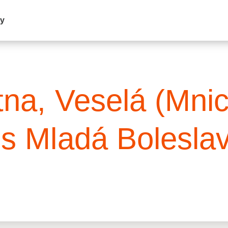
my
ětna, Veselá (Mni
es Mladá Bolesla