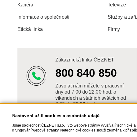
Kariéra
Televize
Informace o společnosti
Služby a zaří
Etická linka
Firmy
Zákaznická linka ČEZNET
800 840 850
Zavolat nám můžete v pracovní
dny od 7:00 do 22:00 hod, o
víkendech a státních svátcích od
8:00 do 20:00 hod.
Nastavení užití cookies a osobních údajů
Jsme společnost ČEZNET s.r.o. Tyto webové stránky využívají technické a 
k fungování webové stránky. Netechnické cookies slouží zejména k přizpůs
netechnických cookies a vašich osobních údajů, nám můžete udělit souhla