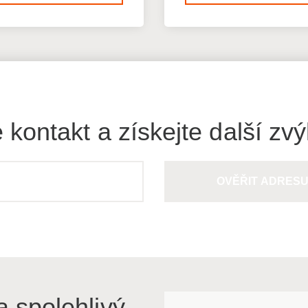
 kontakt a získejte další zv
OVĚŘIT ADRES
a spolehlivý