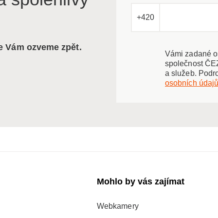
+420
se Vám ozveme zpět.
Vámi zadané os
společnost ČEZ
a služeb. Podr
osobních údaj
Mohlo by vás zajímat
Webkamery