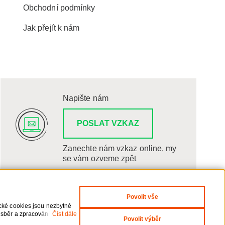
Obchodní podmínky
Jak přejít k nám
Napište nám
POSLAT VZKAZ
Zanechte nám vzkaz online, my
se vám ozveme zpět
Povolit vše
ické cookies jsou nezbytné
 sběr a zpracování
Číst dále
Povolit výběr
i odvolání udělených