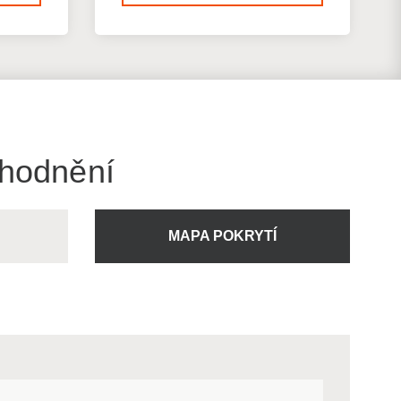
ýhodnění
U
MAPA POKRYTÍ