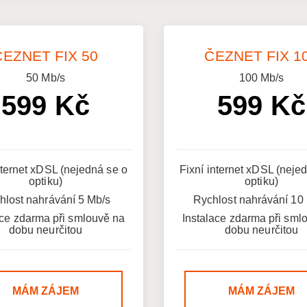
ČEZNET FIX 50
ČEZNET FIX 1
50
Mb/s
100
Mb/s
599 Kč
599 Kč
nternet xDSL (nejedná se o
Fixní internet xDSL (neje
optiku)
optiku)
hlost nahrávání 5 Mb/s
Rychlost nahrávání 10
ace zdarma při smlouvě na
Instalace zdarma při sml
dobu neurčitou
dobu neurčitou
MÁM ZÁJEM
MÁM ZÁJEM