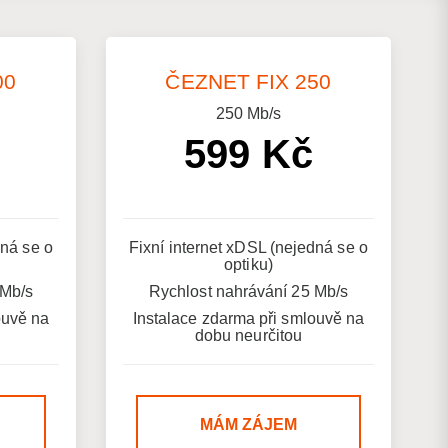
00
ČEZNET FIX 250
250
Mb/s
599 Kč
dná se o
Fixní internet xDSL (nejedná se o
optiku)
 Mb/s
Rychlost nahrávání 25 Mb/s
ouvě na
Instalace zdarma při smlouvě na
dobu neurčitou
MÁM ZÁJEM