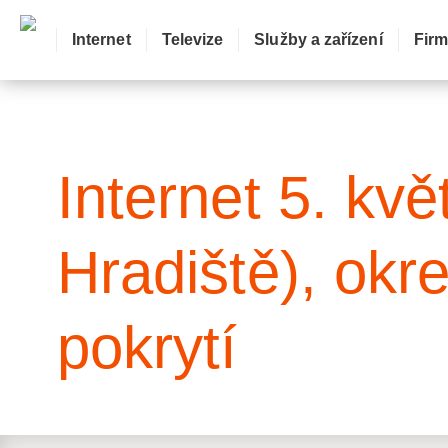
Internet
Televize
Služby a zařízení
Fir
: Mapa pokrytí ulice
Internet 5. kv
Hradiště), okr
pokrytí