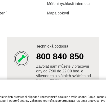
Měření rychlosti internetu
zení
Mapa pokrytí
Technická podpora
800 840 850
Zavolat nám můžete v pracovní
dny od 7:00 do 22:00 hod, o
víkendech a státních svátcích od
8:00 do 20:00 hod.
dle vašich preferencí případně i netechnické cookies a vaše osobní údaje. Techn
obení webové stránky vašim preferencím, k personalizaci reklam a analytice. Pro
s. Bližší informace o vašich právech, zpracování osobních údajů, včetně možnost