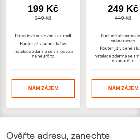
199 Kč
249 Kč
349 Kč
449 Kč
Pohodové surfování a e-mail
Rodinné streamován
videohovory
Router již v ceně služby
Router již v ceně sl
Instalace zdarma se smlouvou
na neurčito
Instalace zdarma se s
na neurčito
MÁM ZÁJEM
MÁM ZÁJEM
Ověřte adresu, zanechte