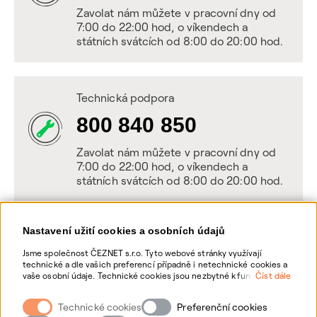
Zavolat nám můžete v pracovní dny od
7:00 do 22:00 hod, o víkendech a
státních svátcích od 8:00 do 20:00 hod.
Technická podpora
800 840 850
Zavolat nám můžete v pracovní dny od
7:00 do 22:00 hod, o víkendech a
státních svátcích od 8:00 do 20:00 hod.
Nastavení užití cookies a osobních údajů
Napište nám
Jsme společnost ČEZNET s.r.o. Tyto webové stránky využívají
technické a dle vašich preferencí případně i netechnické cookies a
POSLAT VZKAZ
vaše osobní údaje. Technické cookies jsou nezbytné k fungování
Číst dále
webové stránky. Netechnické cookies slouží zejména k přizpůsobení
webové stránky vašim preferencím, k personalizaci reklam a
Technické cookies
Zanechte nám vzkaz online, my se vám
Preferenční cookies
analytice. Pro sběr a zpracování netechnických cookies a vašich