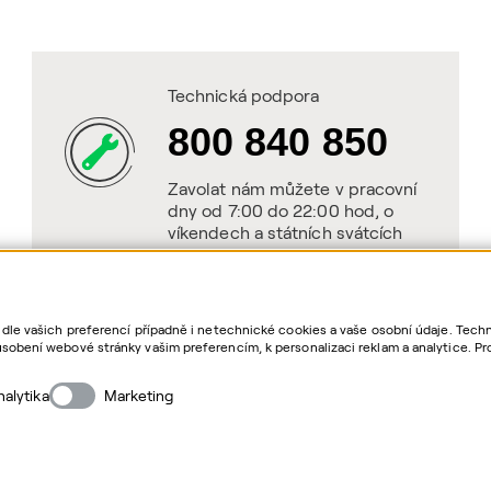
Technická podpora
800 840 850
Zavolat nám můžete v pracovní
dny od 7:00 do 22:00 hod, o
víkendech a státních svátcích
od 8:00 do 20:00 hod.
 dle vašich preferencí případně i netechnické cookies a vaše osobní údaje. Tec
sobení webové stránky vašim preferencím, k personalizaci reklam a analytice. Pr
as. Bližší informace o vašich právech, zpracování osobních údajů, včetně možno
nalytika
Marketing
Cop
QE