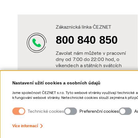
Zákaznická linka ČEZNET
800 840 850
Zavolat nám můžete v pracovní
dny od 7:00 do 22:00 hod, o
víkendech a státních svátcích
od 8:00 do 20:00 hod.
Nastavení užití cookies a osobních údajů
Jsme společnost ČEZNET s.r.o. Tyto webové stránky využívají technické a
k fungování webové stránky. Netechnické cookies slouží zejména k přizpů
netechnických cookies a vašich osobních údajů, nám můžete udělit souhl
souhlasů, naleznete „
zde
“.
Technické cookies
Preferenční cookies
A
Nastavení Cookies
Ochrana osobních údajů
Více informací