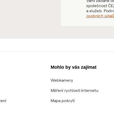
Vámi zadané os
společnost ČEZ
a služeb. Podr
osobních údaj
Mohlo by vás zajímat
Webkamery
Měření rychlosti internetu
zení
Mapa pokrytí