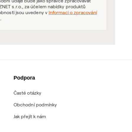
obní údaje bude jako správce zpracovávat
NET s.r.o., za účelem nabídky produktů
obnosti jsou uvedeny v
Informaci o zpracování
ů
.
Podpora
Časté otázky
Obchodní podmínky
Jak přejít k nám