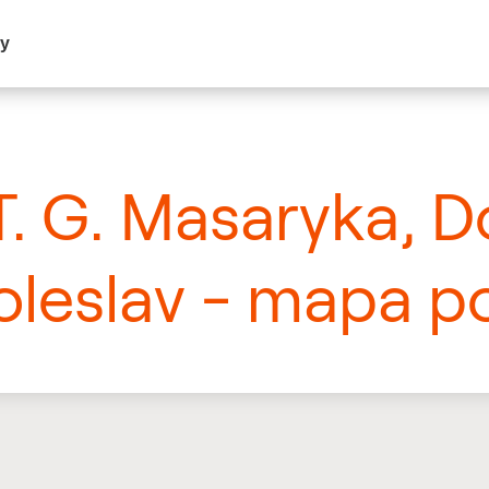
my
T. G. Masaryka, D
leslav - mapa po