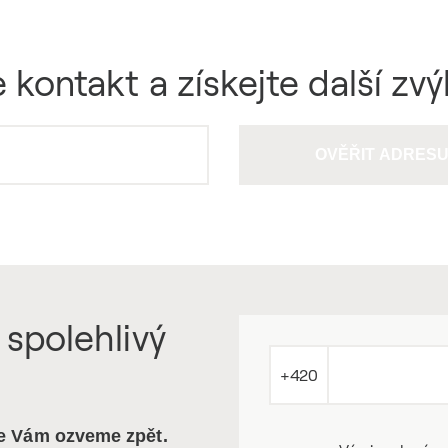
 kontakt a získejte další zv
OVĚŘIT ADRES
 spolehlivý
+420
se Vám ozveme zpět.