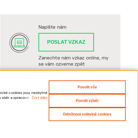
Napište nám
POSLAT VZKAZ
Zanechte nám vzkaz online, my
se vám ozveme zpět
Povolit vše
hnické cookies jsou nezbytné
o sběr a zpracování
Číst dále
Povolit výběr
sti odvolání udělených
Odmítnout volitelné cookies
yright 2026 ČEZNET s.r.o. - Všechna práva vyhrazena