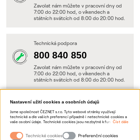
Zavolat nám můžete v pracovní dny od
7:00 do 22:00 hod, o víkendech a
státních svátcích od 8:00 do 20:00 hod.
Technická podpora
800 840 850
Zavolat nám můžete v pracovní dny od
7:00 do 22:00 hod, o víkendech a
státních svátcích od 8:00 do 20:00 hod.
Nastavení užití cookies a osobních údajů
Napište nám
Jsme společnost ČEZNET s.r.o. Tyto webové stránky využívají
technické a dle vašich preferencí případně i netechnické cookies a
POSLAT VZKAZ
vaše osobní údaje. Technické cookies jsou nezbytné k fungování
Číst dále
webové stránky. Netechnické cookies slouží zejména k přizpůsobení
webové stránky vašim preferencím, k personalizaci reklam a
Technické cookies
Zanechte nám vzkaz online, my se vám
Preferenční cookies
analytice. Pro sběr a zpracování netechnických cookies a vašich