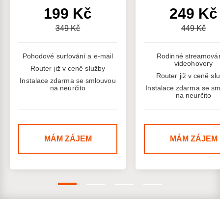
199 Kč
249 Kč
349 Kč
449 Kč
Pohodové surfování a e-mail
Rodinné streamován
videohovory
Router již v ceně služby
Router již v ceně sl
Instalace zdarma se smlouvou
na neurčito
Instalace zdarma se s
na neurčito
MÁM ZÁJEM
MÁM ZÁJEM