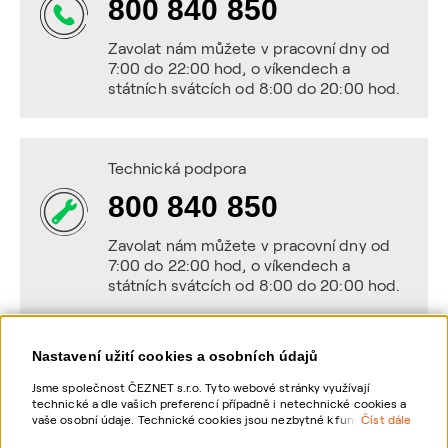
800 840 850
Zavolat nám můžete v pracovní dny od
7:00 do 22:00 hod, o víkendech a
státních svátcích od 8:00 do 20:00 hod.
Technická podpora
800 840 850
Zavolat nám můžete v pracovní dny od
7:00 do 22:00 hod, o víkendech a
státních svátcích od 8:00 do 20:00 hod.
Nastavení užití cookies a osobních údajů
Napište nám
Jsme společnost ČEZNET s.r.o. Tyto webové stránky využívají
technické a dle vašich preferencí případně i netechnické cookies a
POSLAT VZKAZ
vaše osobní údaje. Technické cookies jsou nezbytné k fungování
Číst dále
webové stránky. Netechnické cookies slouží zejména k přizpůsobení