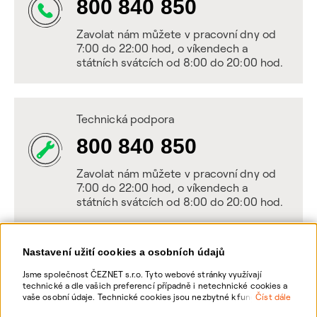
800 840 850
Zavolat nám můžete v pracovní dny od
7:00 do 22:00 hod, o víkendech a
státních svátcích od 8:00 do 20:00 hod.
Technická podpora
800 840 850
Zavolat nám můžete v pracovní dny od
7:00 do 22:00 hod, o víkendech a
státních svátcích od 8:00 do 20:00 hod.
Nastavení užití cookies a osobních údajů
Napište nám
Jsme společnost ČEZNET s.r.o. Tyto webové stránky využívají
technické a dle vašich preferencí případně i netechnické cookies a
POSLAT VZKAZ
vaše osobní údaje. Technické cookies jsou nezbytné k fungování
Číst dále
webové stránky. Netechnické cookies slouží zejména k přizpůsobení