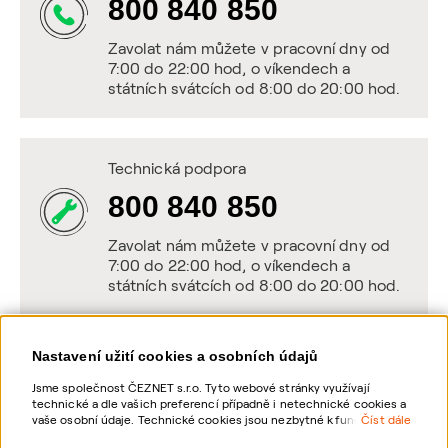
800 840 850
Zavolat nám můžete v pracovní dny od
7:00 do 22:00 hod, o víkendech a
státních svátcích od 8:00 do 20:00 hod.
Technická podpora
800 840 850
Zavolat nám můžete v pracovní dny od
7:00 do 22:00 hod, o víkendech a
státních svátcích od 8:00 do 20:00 hod.
Nastavení užití cookies a osobních údajů
Napište nám
Jsme společnost ČEZNET s.r.o. Tyto webové stránky využívají
technické a dle vašich preferencí případně i netechnické cookies a
POSLAT VZKAZ
vaše osobní údaje. Technické cookies jsou nezbytné k fungování
Číst dále
webové stránky. Netechnické cookies slouží zejména k přizpůsobení