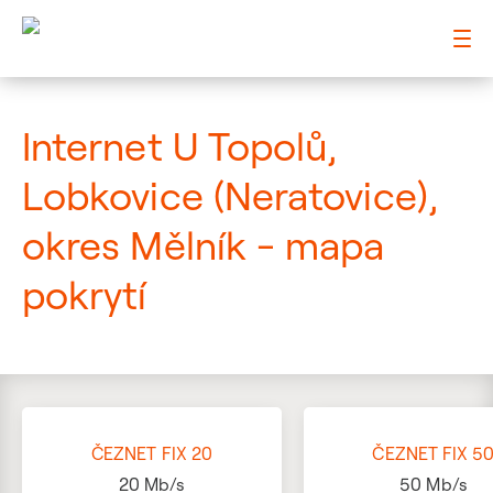
: Mapa pokrytí ulice
Internet U Topolů,
Lobkovice (Neratovice),
okres Mělník - mapa
pokrytí
ČEZNET FIX 20
ČEZNET FIX 5
20
Mb/s
50
Mb/s